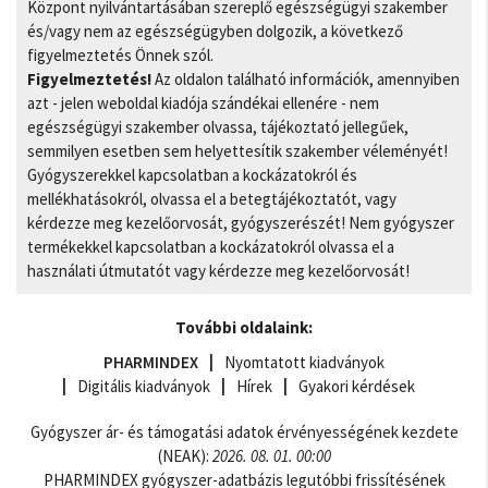
Központ nyilvántartásában szereplő egészségügyi szakember
és/vagy nem az egészségügyben dolgozik, a következő
figyelmeztetés Önnek szól.
Figyelmeztetés!
Az oldalon található információk, amennyiben
azt - jelen weboldal kiadója szándékai ellenére - nem
egészségügyi szakember olvassa, tájékoztató jellegűek,
semmilyen esetben sem helyettesítik szakember véleményét!
Gyógyszerekkel kapcsolatban a kockázatokról és
mellékhatásokról, olvassa el a betegtájékoztatót, vagy
kérdezze meg kezelőorvosát, gyógyszerészét! Nem gyógyszer
termékekkel kapcsolatban a kockázatokról olvassa el a
használati útmutatót vagy kérdezze meg kezelőorvosát!
További oldalaink:
PHARMINDEX
Nyomtatott kiadványok
Digitális kiadványok
Hírek
Gyakori kérdések
Gyógyszer ár- és támogatási adatok érvényességének kezdete
(NEAK):
2026. 08. 01. 00:00
PHARMINDEX gyógyszer-adatbázis legutóbbi frissítésének