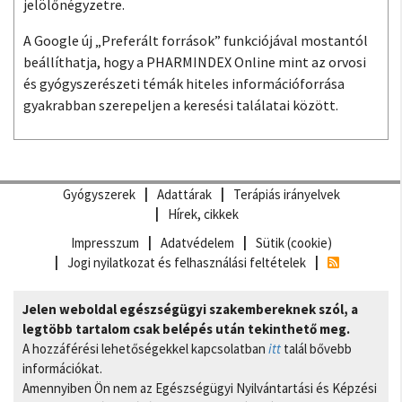
jelölőnégyzetre.
A Google új „Preferált források” funkciójával mostantól
beállíthatja, hogy a PHARMINDEX Online mint az orvosi
és gyógyszerészeti témák hiteles információforrása
gyakrabban szerepeljen a keresési találatai között.
Gyógyszerek
Adattárak
Terápiás irányelvek
Hírek, cikkek
Impresszum
Adatvédelem
Sütik (cookie)
Jogi nyilatkozat és felhasználási feltételek
Jelen weboldal egészségügyi szakembereknek szól, a
legtöbb tartalom csak belépés után tekinthető meg.
A hozzáférési lehetőségekkel kapcsolatban
itt
talál bővebb
információkat.
Amennyiben Ön nem az Egészségügyi Nyilvántartási és Képzési