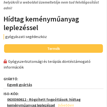
helyükről a weboldal üzemeltetője nem tud felvilágosítást
adni!
Hídtag keményműanyag
leplezéssel
gyógyászati segédeszköz
Termék
Gyógyszerbiztonsági és terápiás döntéstámogató
információk
GYÁRTÓ:
Egyedi gyártás
ISO-KÓD:
0630360612 - Rögzített fogpótlások: hídtag
keményműanyag leplezéssel