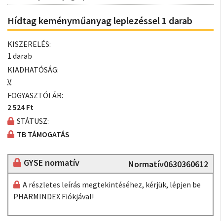
Hídtag keményműanyag leplezéssel 1 darab
KISZERELÉS:
1 darab
KIADHATÓSÁG:
V
FOGYASZTÓI ÁR:
2 524 Ft
STÁTUSZ:
TB TÁMOGATÁS
GYSE normatív
Normatív0630360612
A részletes leírás megtekintéséhez, kérjük, lépjen be
PHARMINDEX Fiókjával!