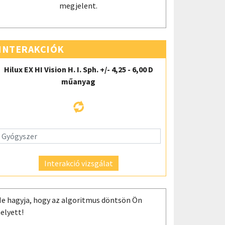
megjelent.
INTERAKCIÓK
Hilux EX HI Vision H. I. Sph. +/- 4,25 - 6,00 D
műanyag
Interakció vizsgálat
e hagyja, hogy az algoritmus döntsön Ön
elyett!