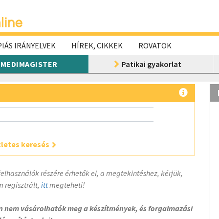
IÁS IRÁNYELVEK
HÍREK, CIKKEK
ROVATOK
MEDIMAGISTER
Patikai gyakorlat
letes keresés
felhasználók részére érhetők el, a megtekintéshez, kérjük,
 regisztrált,
itt
megteheti!
on nem vásárolhatók meg a készítmények, és forgalmazási