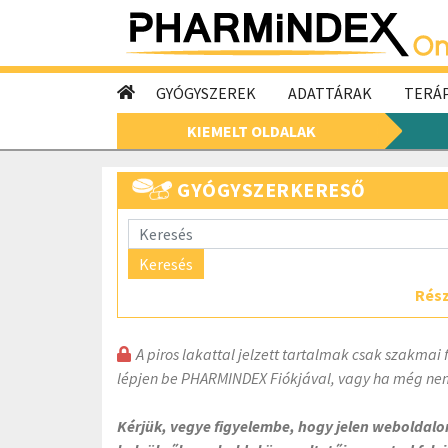
GYÓGYSZEREK
ADATTÁRAK
TERÁP
KIEMELT OLDALAK
GYÓGYSZERKERESŐ
Keresés
Rész
A piros lakattal jelzett tartalmak csak szakmai 
lépjen be PHARMINDEX Fiókjával, vagy ha még nem
Kérjük, vegye figyelembe, hogy jelen weboldal