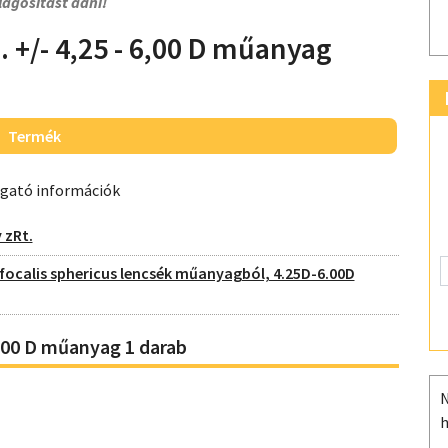
lágosítást adni!
h. +/- 4,25 - 6,00 D műanyag
Termék
ogató információk
 zRt.
ocalis sphericus lencsék műanyagból, 4.25D-6.00D
 6,00 D műanyag 1 darab
N
h