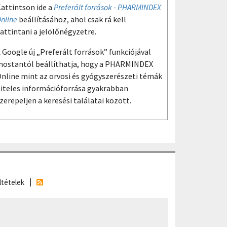
attintson ide a
Preferált források - PHARMINDEX
nline
beállításához, ahol csak rá kell
attintani a jelölőnégyzetre.
 Google új „Preferált források” funkciójával
ostantól beállíthatja, hogy a PHARMINDEX
nline mint az orvosi és gyógyszerészeti témák
iteles információforrása gyakrabban
zerepeljen a keresési találatai között.
ltételek