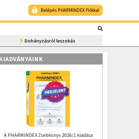
Belépés PHARMINDEX Fiókkal
Dohányzásról leszokás
KIADVÁNYAINK
A PHARMINDEX Zsebkönyv 2026/1 kiadása