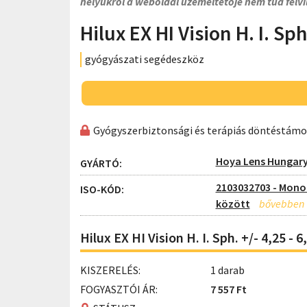
helyükről a weboldal üzemeltetője nem tud felvi
Hilux EX HI Vision H. I. Sp
gyógyászati segédeszköz
Gyógyszerbiztonsági és terápiás döntéstám
Hoya Lens Hungary
GYÁRTÓ:
2103032703 - Monof
ISO-KÓD:
között
Hilux EX HI Vision H. I. Sph. +/- 4,25 -
KISZERELÉS:
1 darab
FOGYASZTÓI ÁR:
7 557 Ft