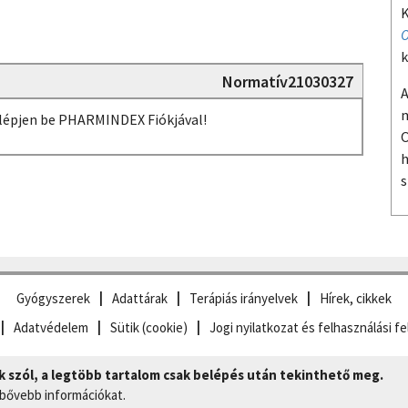
K
O
k
Normatív21030327
A
m
, lépjen be PHARMINDEX Fiókjával!
O
h
s
Gyógyszerek
Adattárak
Terápiás irányelvek
Hírek, cikkek
Adatvédelem
Sütik (cookie)
Jogi nyilatkozat és felhasználási fe
szól, a legtöbb tartalom csak belépés után tekinthető meg.
 bővebb információkat.