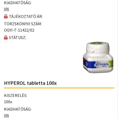
KIADHATÓSÁG:
VN
TÁJÉKOZTATÓ ÁR:
TÖRZSKÖNYVI SZÁM:
OGYI-T-11422/02
STÁTUSZ:
HYPEROL tabletta 100x
KISZERELÉS:
100x
KIADHATÓSÁG:
VN