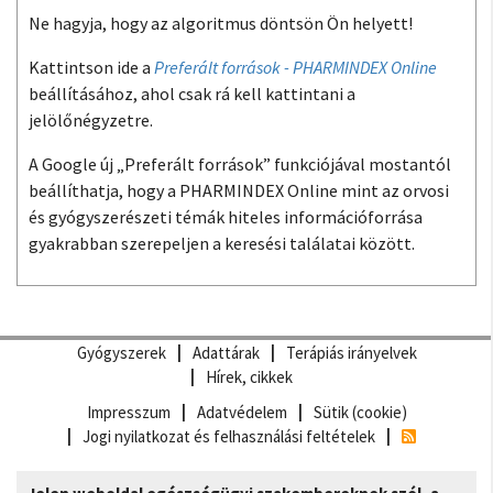
Ne hagyja, hogy az algoritmus döntsön Ön helyett!
Kattintson ide a
Preferált források - PHARMINDEX Online
beállításához, ahol csak rá kell kattintani a
jelölőnégyzetre.
A Google új „Preferált források” funkciójával mostantól
beállíthatja, hogy a PHARMINDEX Online mint az orvosi
és gyógyszerészeti témák hiteles információforrása
gyakrabban szerepeljen a keresési találatai között.
Gyógyszerek
Adattárak
Terápiás irányelvek
Hírek, cikkek
Impresszum
Adatvédelem
Sütik (cookie)
Jogi nyilatkozat és felhasználási feltételek