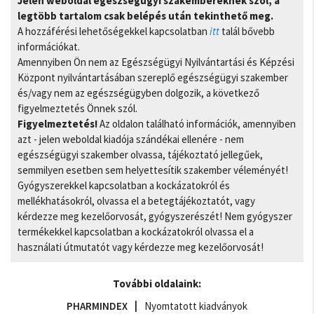
Jelen weboldal egészségügyi szakembereknek szól, a
legtöbb tartalom csak belépés után tekinthető meg.
A hozzáférési lehetőségekkel kapcsolatban
itt
talál bővebb
információkat.
Amennyiben Ön nem az Egészségügyi Nyilvántartási és Képzési
Központ nyilvántartásában szereplő egészségügyi szakember
és/vagy nem az egészségügyben dolgozik, a következő
figyelmeztetés Önnek szól.
Figyelmeztetés!
Az oldalon található információk, amennyiben
azt - jelen weboldal kiadója szándékai ellenére - nem
egészségügyi szakember olvassa, tájékoztató jellegűek,
semmilyen esetben sem helyettesítik szakember véleményét!
Gyógyszerekkel kapcsolatban a kockázatokról és
mellékhatásokról, olvassa el a betegtájékoztatót, vagy
kérdezze meg kezelőorvosát, gyógyszerészét! Nem gyógyszer
termékekkel kapcsolatban a kockázatokról olvassa el a
használati útmutatót vagy kérdezze meg kezelőorvosát!
További oldalaink:
PHARMINDEX
Nyomtatott kiadványok