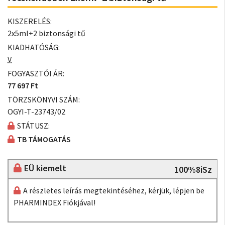
KISZERELÉS:
2x5ml+2 biztonsági tű
KIADHATÓSÁG:
V
FOGYASZTÓI ÁR:
77 697 Ft
TÖRZSKÖNYVI SZÁM:
OGYI-T-23743/02
STÁTUSZ:
TB TÁMOGATÁS
EÜ kiemelt
100%8iSz
A részletes leírás megtekintéséhez, kérjük, lépjen be
PHARMINDEX Fiókjával!