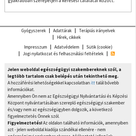
gyakrabban szerepeljen a keresési találatai között.
Gyógyszerek
Adattárak
Terápiás irányelvek
Hírek, cikkek
Impresszum
Adatvédelem
Sütik (cookie)
Jogi nyilatkozat és felhasználási feltételek
Jelen weboldal egészségügyi szakembereknek szól, a
legtöbb tartalom csak belépés után tekinthető meg.
A hozzáférési lehetőségekkel kapcsolatban
itt
talál bővebb
információkat.
Amennyiben Ön nem az Egészségügyi Nyilvántartási és Képzési
Központ nyilvántartásában szereplő egészségügyi szakember
és/vagy nem az egészségügyben dolgozik, a következő
figyelmeztetés Önnek szól.
Figyelmeztetés!
Az oldalon található információk, amennyiben
azt - jelen weboldal kiadója szándékai ellenére - nem