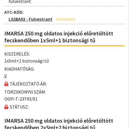
fulvestrant
ATC-KÓD:
L02BA03 - Fulvestrant
IMARSA 250 mg oldatos injekció előretöltött
fecskendőben 1x5ml+1 biztonsági tű
KISZERELÉS:
1x5ml+1 biztonsági tű
KIADHATÓSÁG:
V
TÁJÉKOZTATÓ ÁR:
TÖRZSKÖNYVI SZÁM:
OGYI-T-23743/01
STÁTUSZ:
IMARSA 250 mg oldatos injekció előretöltött
fecskendőben 2x5ml+2 biztonsági tű