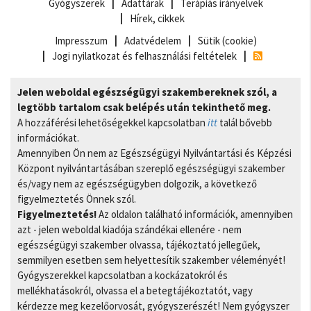
Gyógyszerek
Adattárak
Terápiás irányelvek
Hírek, cikkek
Impresszum
Adatvédelem
Sütik (cookie)
Jogi nyilatkozat és felhasználási feltételek
Jelen weboldal egészségügyi szakembereknek szól, a
legtöbb tartalom csak belépés után tekinthető meg.
A hozzáférési lehetőségekkel kapcsolatban
itt
talál bővebb
információkat.
Amennyiben Ön nem az Egészségügyi Nyilvántartási és Képzési
Központ nyilvántartásában szereplő egészségügyi szakember
és/vagy nem az egészségügyben dolgozik, a következő
figyelmeztetés Önnek szól.
Figyelmeztetés!
Az oldalon található információk, amennyiben
azt - jelen weboldal kiadója szándékai ellenére - nem
egészségügyi szakember olvassa, tájékoztató jellegűek,
semmilyen esetben sem helyettesítik szakember véleményét!
Gyógyszerekkel kapcsolatban a kockázatokról és
mellékhatásokról, olvassa el a betegtájékoztatót, vagy
kérdezze meg kezelőorvosát, gyógyszerészét! Nem gyógyszer