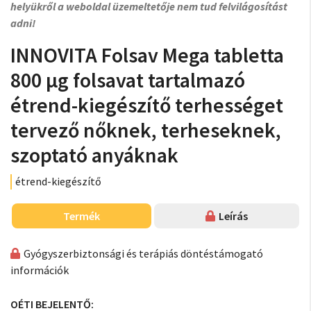
helyükről a weboldal üzemeltetője nem tud felvilágosítást
adni!
INNOVITA Folsav Mega tabletta
800 µg folsavat tartalmazó
étrend-kiegészítő terhességet
tervező nőknek, terheseknek,
szoptató anyáknak
étrend-kiegészítő
Termék
Leírás
Gyógyszerbiztonsági és terápiás döntéstámogató
információk
OÉTI BEJELENTŐ: