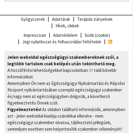
Gyógyszerek
Adattárak
Terápiás irányelvek
Hírek, cikkek
Impresszum
Adatvédelem
Sütik (cookie)
Jogi nyilatkozat és felhasználási feltételek
Jelen weboldal egészségügyi szakembereknek szól, a
legtöbb tartalom csak belépés után tekinthető meg.
A hozzáférési lehetőségekkel kapcsolatban
itt
talál bővebb
információkat.
Amennyiben Ön nem az Egészségügyi Nyilvántartási és Képzési
Központ nyilvántartásában szereplő egészségügyi szakember
és/vagy nem az egészségügyben dolgozik, a következő
figyelmeztetés Önnek szól.
Figyelmeztetés!
Az oldalon található információk, amennyiben
azt - jelen weboldal kiadója szándékai ellenére - nem
egészségügyi szakember olvassa, tájékoztató jellegűek,
semmilyen esetben sem helyettesítik szakember véleményét!