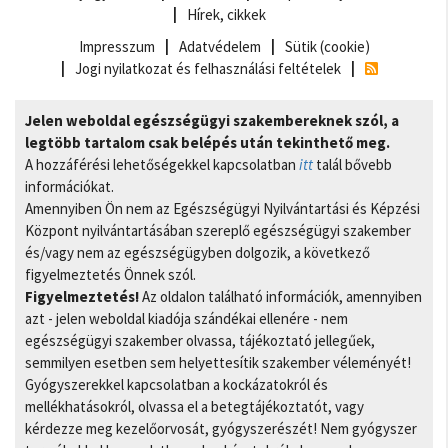
Hírek, cikkek
Impresszum
Adatvédelem
Sütik (cookie)
Jogi nyilatkozat és felhasználási feltételek
Jelen weboldal egészségügyi szakembereknek szól, a
legtöbb tartalom csak belépés után tekinthető meg.
A hozzáférési lehetőségekkel kapcsolatban
itt
talál bővebb
információkat.
Amennyiben Ön nem az Egészségügyi Nyilvántartási és Képzési
Központ nyilvántartásában szereplő egészségügyi szakember
és/vagy nem az egészségügyben dolgozik, a következő
figyelmeztetés Önnek szól.
Figyelmeztetés!
Az oldalon található információk, amennyiben
azt - jelen weboldal kiadója szándékai ellenére - nem
egészségügyi szakember olvassa, tájékoztató jellegűek,
semmilyen esetben sem helyettesítik szakember véleményét!
Gyógyszerekkel kapcsolatban a kockázatokról és
mellékhatásokról, olvassa el a betegtájékoztatót, vagy
kérdezze meg kezelőorvosát, gyógyszerészét! Nem gyógyszer