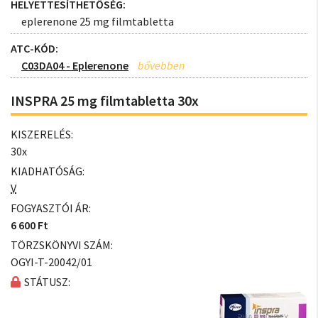
HELYETTESÍTHETŐSÉG:
eplerenone 25 mg filmtabletta
ATC-KÓD:
C03DA04 - Eplerenone
INSPRA 25 mg filmtabletta 30x
KISZERELÉS:
30x
KIADHATÓSÁG:
V
FOGYASZTÓI ÁR:
6 600 Ft
TÖRZSKÖNYVI SZÁM:
OGYI-T-20042/01
STÁTUSZ: