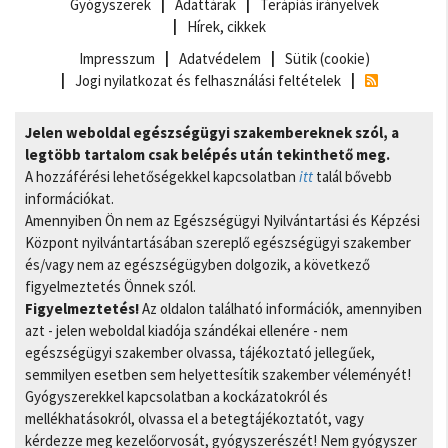
Gyógyszerek
Adattárak
Terápiás irányelvek
Hírek, cikkek
Impresszum
Adatvédelem
Sütik (cookie)
Jogi nyilatkozat és felhasználási feltételek
Jelen weboldal egészségügyi szakembereknek szól, a
legtöbb tartalom csak belépés után tekinthető meg.
A hozzáférési lehetőségekkel kapcsolatban
itt
talál bővebb
információkat.
Amennyiben Ön nem az Egészségügyi Nyilvántartási és Képzési
Központ nyilvántartásában szereplő egészségügyi szakember
és/vagy nem az egészségügyben dolgozik, a következő
figyelmeztetés Önnek szól.
Figyelmeztetés!
Az oldalon található információk, amennyiben
azt - jelen weboldal kiadója szándékai ellenére - nem
egészségügyi szakember olvassa, tájékoztató jellegűek,
semmilyen esetben sem helyettesítik szakember véleményét!
Gyógyszerekkel kapcsolatban a kockázatokról és
mellékhatásokról, olvassa el a betegtájékoztatót, vagy
kérdezze meg kezelőorvosát, gyógyszerészét! Nem gyógyszer