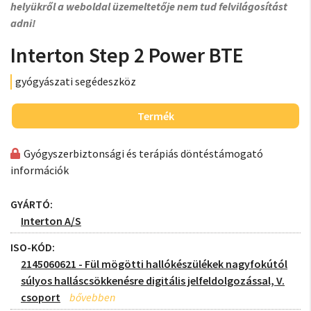
helyükről a weboldal üzemeltetője nem tud felvilágosítást
adni!
Interton Step 2 Power BTE
gyógyászati segédeszköz
Termék
Gyógyszerbiztonsági és terápiás döntéstámogató
információk
GYÁRTÓ:
Interton A/S
ISO-KÓD:
2145060621 - Fül mögötti hallókészülékek nagyfokútól
súlyos halláscsökkenésre digitális jelfeldolgozással, V.
csoport