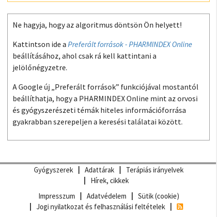
Ne hagyja, hogy az algoritmus döntsön Ön helyett!
Kattintson ide a
Preferált források - PHARMINDEX Online
beállításához, ahol csak rá kell kattintani a
jelölőnégyzetre.
A Google új „Preferált források” funkciójával mostantól
beállíthatja, hogy a PHARMINDEX Online mint az orvosi
és gyógyszerészeti témák hiteles információforrása
gyakrabban szerepeljen a keresési találatai között.
Gyógyszerek
Adattárak
Terápiás irányelvek
Hírek, cikkek
Impresszum
Adatvédelem
Sütik (cookie)
Jogi nyilatkozat és felhasználási feltételek