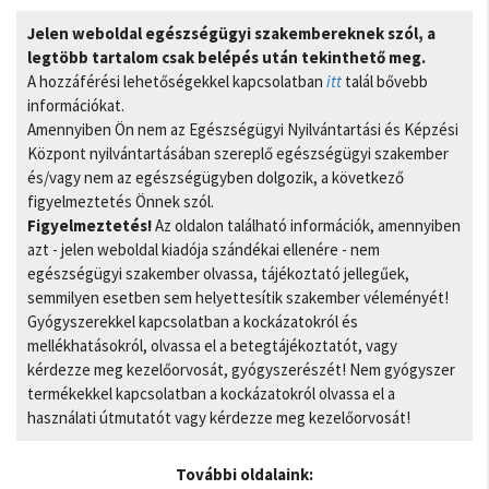
Jelen weboldal egészségügyi szakembereknek szól, a
legtöbb tartalom csak belépés után tekinthető meg.
A hozzáférési lehetőségekkel kapcsolatban
itt
talál bővebb
információkat.
Amennyiben Ön nem az Egészségügyi Nyilvántartási és Képzési
Központ nyilvántartásában szereplő egészségügyi szakember
és/vagy nem az egészségügyben dolgozik, a következő
figyelmeztetés Önnek szól.
Figyelmeztetés!
Az oldalon található információk, amennyiben
azt - jelen weboldal kiadója szándékai ellenére - nem
egészségügyi szakember olvassa, tájékoztató jellegűek,
semmilyen esetben sem helyettesítik szakember véleményét!
Gyógyszerekkel kapcsolatban a kockázatokról és
mellékhatásokról, olvassa el a betegtájékoztatót, vagy
kérdezze meg kezelőorvosát, gyógyszerészét! Nem gyógyszer
termékekkel kapcsolatban a kockázatokról olvassa el a
használati útmutatót vagy kérdezze meg kezelőorvosát!
További oldalaink: