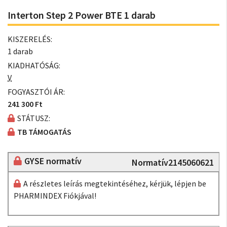
Interton Step 2 Power BTE 1 darab
KISZERELÉS:
1 darab
KIADHATÓSÁG:
V
FOGYASZTÓI ÁR:
241 300 Ft
STÁTUSZ:
TB TÁMOGATÁS
GYSE normatív
Normatív2145060621
A részletes leírás megtekintéséhez, kérjük, lépjen be
PHARMINDEX Fiókjával!