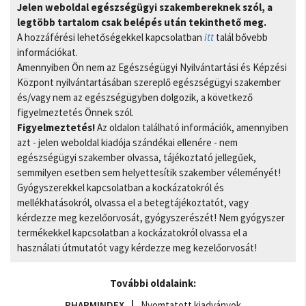
Jelen weboldal egészségügyi szakembereknek szól, a
legtöbb tartalom csak belépés után tekinthető meg.
A hozzáférési lehetőségekkel kapcsolatban
itt
talál bővebb
információkat.
Amennyiben Ön nem az Egészségügyi Nyilvántartási és Képzési
Központ nyilvántartásában szereplő egészségügyi szakember
és/vagy nem az egészségügyben dolgozik, a következő
figyelmeztetés Önnek szól.
Figyelmeztetés!
Az oldalon található információk, amennyiben
azt - jelen weboldal kiadója szándékai ellenére - nem
egészségügyi szakember olvassa, tájékoztató jellegűek,
semmilyen esetben sem helyettesítik szakember véleményét!
Gyógyszerekkel kapcsolatban a kockázatokról és
mellékhatásokról, olvassa el a betegtájékoztatót, vagy
kérdezze meg kezelőorvosát, gyógyszerészét! Nem gyógyszer
termékekkel kapcsolatban a kockázatokról olvassa el a
használati útmutatót vagy kérdezze meg kezelőorvosát!
További oldalaink:
PHARMINDEX
Nyomtatott kiadványok