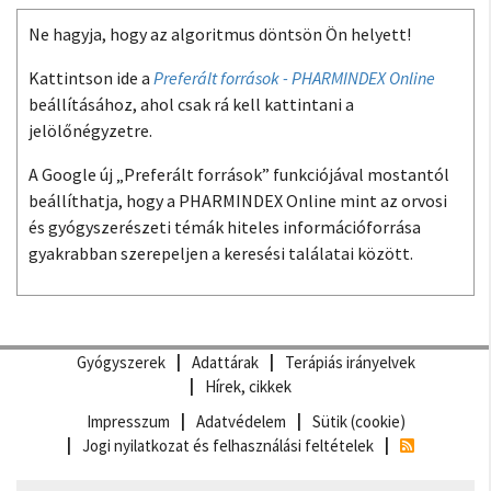
Ne hagyja, hogy az algoritmus döntsön Ön helyett!
Kattintson ide a
Preferált források - PHARMINDEX Online
beállításához, ahol csak rá kell kattintani a
jelölőnégyzetre.
A Google új „Preferált források” funkciójával mostantól
beállíthatja, hogy a PHARMINDEX Online mint az orvosi
és gyógyszerészeti témák hiteles információforrása
gyakrabban szerepeljen a keresési találatai között.
Gyógyszerek
Adattárak
Terápiás irányelvek
Hírek, cikkek
Impresszum
Adatvédelem
Sütik (cookie)
Jogi nyilatkozat és felhasználási feltételek