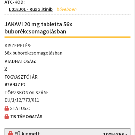
ATC-KÓD:
L01EJ01 - Ruxolitinib
JAKAVI 20 mg tabletta 56x
buborékcsomagolásban
KISZERELÉS:
56x buborékcsomagolásban
KIADHATÓSÁG:
V
FOGYASZTÓI ÁR:
979 417 Ft
TÖRZSKÖNYVI SZÁM:
EU/1/12/773/011
STÁTUSZ:
TB TÁMOGATÁS
EÜ kiemelt
100%85Sz