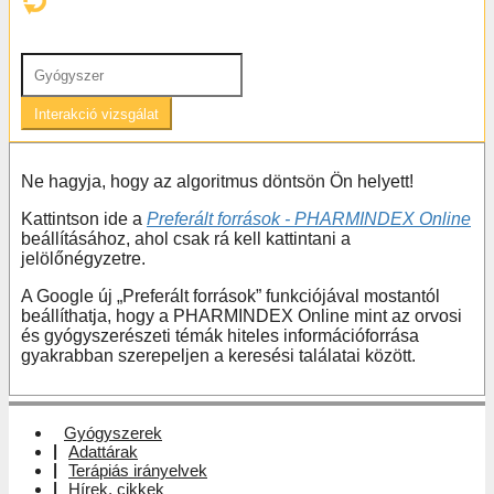
Interakció vizsgálat
Ne hagyja, hogy az algoritmus döntsön Ön helyett!
Kattintson ide a
Preferált források - PHARMINDEX Online
beállításához, ahol csak rá kell kattintani a
jelölőnégyzetre.
A Google új „Preferált források” funkciójával mostantól
beállíthatja, hogy a PHARMINDEX Online mint az orvosi
és gyógyszerészeti témák hiteles információforrása
gyakrabban szerepeljen a keresési találatai között.
Gyógyszerek
Adattárak
Terápiás irányelvek
Hírek, cikkek