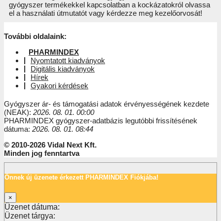
gyógyszer termékekkel kapcsolatban a kockázatokról olvassa
el a használati útmutatót vagy kérdezze meg kezelőorvosát!
További oldalaink:
PHARMINDEX
Nyomtatott kiadványok
Digitális kiadványok
Hírek
Gyakori kérdések
Gyógyszer ár- és támogatási adatok érvényességének kezdete
(NEAK):
2026. 08. 01. 00:00
PHARMINDEX gyógyszer-adatbázis legutóbbi frissítésének
dátuma:
2026. 08. 01. 08:44
© 2010-2026 Vidal Next Kft.
Minden jog fenntartva
Önnek új üzenete érkezett PHARMINDEX Fiókjába!
×
Üzenet dátuma:
Üzenet tárgya: