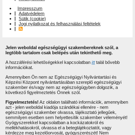
Impresszum
Adatvédelem
Sütik (cookie)
Jogi nyilatkozat és felhasználási feltételek
Jelen weboldal egészségügyi szakembereknek szól, a
legtöbb tartalom csak belépés után tekinthető meg.
A hozzáférési lehetőségekkel kapcsolatban
itt
talál bővebb
információkat.
Amennyiben Ön nem az Egészségügyi Nyilvántartási és
Képzési Központ nyilvántartásában szereplő egészségügyi
szakember és/vagy nem az egészségügyben dolgozik, a
következő figyelmeztetés Önnek szól.
Figyelmeztetés!
Az oldalon található információk, amennyiben
azt - jelen weboldal kiadója szándékai ellenére - nem
egészségügyi szakember olvassa, tájékoztató jellegűek,
semmilyen esetben sem helyettesítik szakember véleményét!
Gyógyszerekkel kapcsolatban a kockázatokról és
mellékhatásokról, olvassa el a betegtájékoztatót, vagy
kérdezze meg kezelőorvosát, gyógyszerészét! Nem