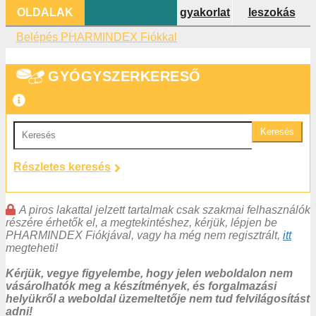
OLDALAK
gyakorlat
leszokás
Belépés PHARMINDEX Fiókkal
GYÓGYSZERKERESŐ
Keresés
Részletes keresés
A piros lakattal jelzett tartalmak csak szakmai felhasználók
részére érhetők el, a megtekintéshez, kérjük, lépjen be
PHARMINDEX Fiókjával, vagy ha még nem regisztrált,
itt
megteheti!
Kérjük, vegye figyelembe, hogy jelen weboldalon nem
vásárolhatók meg a készítmények, és forgalmazási
helyükről a weboldal üzemeltetője nem tud felvilágosítást
adni!