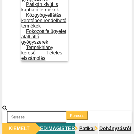
Patikán kívül is
kapható termékek
Közgyógyellátás
keretében rendelhető
termékek
Fokozott felügyelet
alatt álló
gyógyszerek
Termékhiány
kereső
Tételes
elszámolás
Keresés
KIEMELT
MEDIMAGISTER
Patikai
Dohányzásról