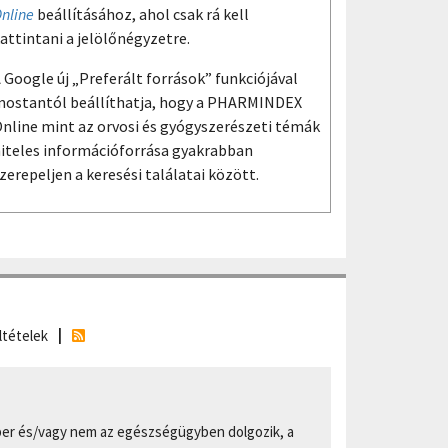
nline
beállításához, ahol csak rá kell
attintani a jelölőnégyzetre.
 Google új „Preferált források” funkciójával
ostantól beállíthatja, hogy a PHARMINDEX
nline mint az orvosi és gyógyszerészeti témák
iteles információforrása gyakrabban
zerepeljen a keresési találatai között.
ltételek
er és/vagy nem az egészségügyben dolgozik, a