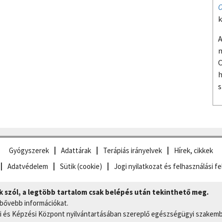
O
k
A
m
O
h
s
Gyógyszerek
Adattárak
Terápiás irányelvek
Hírek, cikkek
Adatvédelem
Sütik (cookie)
Jogi nyilatkozat és felhasználási fe
szól, a legtöbb tartalom csak belépés után tekinthető meg.
 bővebb információkat.
 és Képzési Központ nyilvántartásában szereplő egészségügyi szakemb