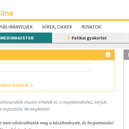
IÁS IRÁNYELVEK
HÍREK, CIKKEK
ROVATOK
MEDIMAGISTER
Patikai gyakorlat
letes keresés
felhasználók részére érhetők el, a megtekintéshez, kérjük,
 regisztrált,
itt
megteheti!
on nem vásárolhatók meg a készítmények, és forgalmazási