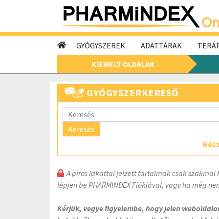
GYÓGYSZEREK
ADATTÁRAK
TERÁP
KIEMELT OLDALAK
GYÓGYSZERKERESŐ
Keresés
Rész
A piros lakattal jelzett tartalmak csak szakmai 
lépjen be PHARMINDEX Fiókjával, vagy ha még nem
Kérjük, vegye figyelembe, hogy jelen weboldal