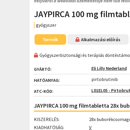
helyükről a weboldal üzemeltetője nem tud felvi
JAYPIRCA 100 mg filmtabl
gyógyszer
Termék
Alkalmazási előírás
Gyógyszerbiztonsági és terápiás döntéstám
Eli Lilly Nederland
GYÁRTÓ:
pirtobrutinib
HATÓANYAG:
L01EL05 - Pirtobrut
ATC-KÓD:
JAYPIRCA 100 mg filmtabletta 28x b
KISZERELÉS:
28x buborékcsomag
KIADHATÓSÁG:
V