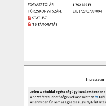
FOGYASZTÓI ÁR:
1 702 899 Ft
TÖRZSKÖNYVI SZÁM:
EU/1/23/1738/004
STÁTUSZ:
TB TÁMOGATÁS
Impresszum
Jelen weboldal egészségügyi szakembereknek 
A hozzáférési lehetőségekkel kapcsolatban
itt
talál
Amennyiben Ön nem az Egészségügyi Nyilvántartási