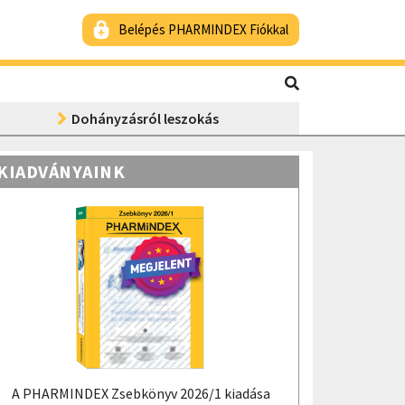
Belépés PHARMINDEX Fiókkal
Dohányzásról leszokás
KIADVÁNYAINK
A PHARMINDEX Zsebkönyv 2026/1 kiadása