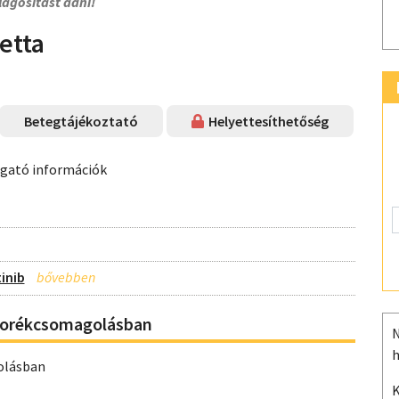
lágosítást adni!
etta
Betegtájékoztató
Helyettesíthetőség
ogató információk
inib
uborékcsomagolásban
N
h
olásban
K