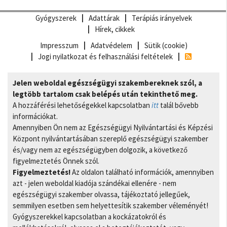
Gyógyszerek
Adattárak
Terápiás irányelvek
Hírek, cikkek
Impresszum
Adatvédelem
Sütik (cookie)
Jogi nyilatkozat és felhasználási feltételek
Jelen weboldal egészségügyi szakembereknek szól, a
legtöbb tartalom csak belépés után tekinthető meg.
A hozzáférési lehetőségekkel kapcsolatban
itt
talál bővebb
információkat.
Amennyiben Ön nem az Egészségügyi Nyilvántartási és Képzési
Központ nyilvántartásában szereplő egészségügyi szakember
és/vagy nem az egészségügyben dolgozik, a következő
figyelmeztetés Önnek szól.
Figyelmeztetés!
Az oldalon található információk, amennyiben
azt - jelen weboldal kiadója szándékai ellenére - nem
egészségügyi szakember olvassa, tájékoztató jellegűek,
semmilyen esetben sem helyettesítik szakember véleményét!
Gyógyszerekkel kapcsolatban a kockázatokról és