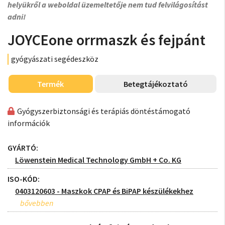
helyükről a weboldal üzemeltetője nem tud felvilágosítást
adni!
JOYCEone orrmaszk és fejpánt
gyógyászati segédeszköz
Termék
Betegtájékoztató
Gyógyszerbiztonsági és terápiás döntéstámogató
információk
GYÁRTÓ:
Löwenstein Medical Technology GmbH + Co. KG
ISO-KÓD:
0403120603 - Maszkok CPAP és BiPAP készülékekhez