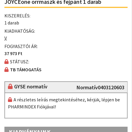
JOYCEone orrmaszk és fejpánt 1 darab
KISZERELÉS:
1 darab
KIADHATÓSÁG:
V
FOGYASZTÓI ÁR:
37 973 Ft
STÁTUSZ:
TB TÁMOGATÁS
GYSE normatív
Normatív0403120603
A részletes leírás megtekintéséhez, kérjük, lépjen be
PHARMINDEX Fiókjával!
KIADVÁNYAINK