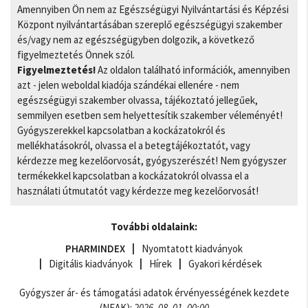
Amennyiben Ön nem az Egészségügyi Nyilvántartási és Képzési
Központ nyilvántartásában szereplő egészségügyi szakember
és/vagy nem az egészségügyben dolgozik, a következő
figyelmeztetés Önnek szól.
Figyelmeztetés!
Az oldalon található információk, amennyiben
azt - jelen weboldal kiadója szándékai ellenére - nem
egészségügyi szakember olvassa, tájékoztató jellegűek,
semmilyen esetben sem helyettesítik szakember véleményét!
Gyógyszerekkel kapcsolatban a kockázatokról és
mellékhatásokról, olvassa el a betegtájékoztatót, vagy
kérdezze meg kezelőorvosát, gyógyszerészét! Nem gyógyszer
termékekkel kapcsolatban a kockázatokról olvassa el a
használati útmutatót vagy kérdezze meg kezelőorvosát!
További oldalaink:
PHARMINDEX
Nyomtatott kiadványok
Digitális kiadványok
Hírek
Gyakori kérdések
Gyógyszer ár- és támogatási adatok érvényességének kezdete
(NEAK):
2026. 08. 01. 00:00