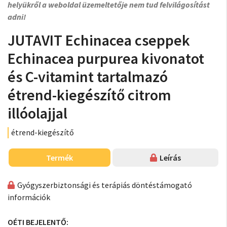
helyükről a weboldal üzemeltetője nem tud felvilágosítást
adni!
JUTAVIT Echinacea cseppek
Echinacea purpurea kivonatot
és C-vitamint tartalmazó
étrend-kiegészítő citrom
illóolajjal
étrend-kiegészítő
Termék
Leírás
Gyógyszerbiztonsági és terápiás döntéstámogató
információk
OÉTI BEJELENTŐ: