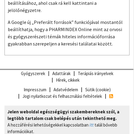
beállításához, ahol csak rá kell kattintani a
jelölőnégyzetre.
A Google új „Preferált források” funkciójával mostantól
beállíthatja, hogy a PHARMINDEX Online mint az orvosi
és gyógyszerészeti témák hiteles információforrása
gyakrabban szerepeljen a keresési találatai között.
Gyógyszerek
Adattárak
Terápiás irányelvek
Hírek, cikkek
Impresszum
Adatvédelem
Sütik (cookie)
Jogi nyilatkozat és felhasználási feltételek
Jelen weboldal egészségügyi szakembereknek szól, a
legtöbb tartalom csak belépés után tekinthető meg.
A hozzáférési lehetőségekkel kapcsolatban
itt
talál bővebb
információkat.