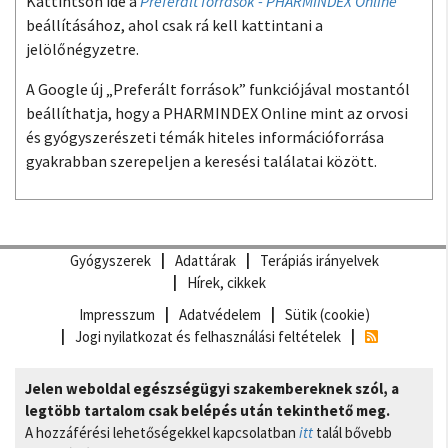
Kattintson ide a
Preferált források - PHARMINDEX Online
beállításához, ahol csak rá kell kattintani a
jelölőnégyzetre.
A Google új „Preferált források” funkciójával mostantól
beállíthatja, hogy a PHARMINDEX Online mint az orvosi
és gyógyszerészeti témák hiteles információforrása
gyakrabban szerepeljen a keresési találatai között.
Gyógyszerek
Adattárak
Terápiás irányelvek
Hírek, cikkek
Impresszum
Adatvédelem
Sütik (cookie)
Jogi nyilatkozat és felhasználási feltételek
Jelen weboldal egészségügyi szakembereknek szól, a
legtöbb tartalom csak belépés után tekinthető meg.
A hozzáférési lehetőségekkel kapcsolatban
itt
talál bővebb