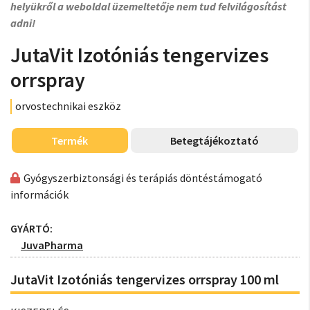
helyükről a weboldal üzemeltetője nem tud felvilágosítást
adni!
JutaVit Izotóniás tengervizes
orrspray
orvostechnikai eszköz
Termék
Betegtájékoztató
Gyógyszerbiztonsági és terápiás döntéstámogató
információk
GYÁRTÓ:
JuvaPharma
JutaVit Izotóniás tengervizes orrspray 100 ml