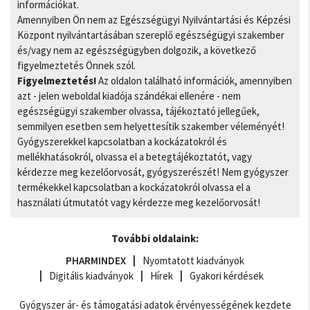
információkat.
Amennyiben Ön nem az Egészségügyi Nyilvántartási és Képzési
Központ nyilvántartásában szereplő egészségügyi szakember
és/vagy nem az egészségügyben dolgozik, a következő
figyelmeztetés Önnek szól.
Figyelmeztetés!
Az oldalon található információk, amennyiben
azt - jelen weboldal kiadója szándékai ellenére - nem
egészségügyi szakember olvassa, tájékoztató jellegűek,
semmilyen esetben sem helyettesítik szakember véleményét!
Gyógyszerekkel kapcsolatban a kockázatokról és
mellékhatásokról, olvassa el a betegtájékoztatót, vagy
kérdezze meg kezelőorvosát, gyógyszerészét! Nem gyógyszer
termékekkel kapcsolatban a kockázatokról olvassa el a
használati útmutatót vagy kérdezze meg kezelőorvosát!
További oldalaink:
PHARMINDEX
Nyomtatott kiadványok
Digitális kiadványok
Hírek
Gyakori kérdések
Gyógyszer ár- és támogatási adatok érvényességének kezdete