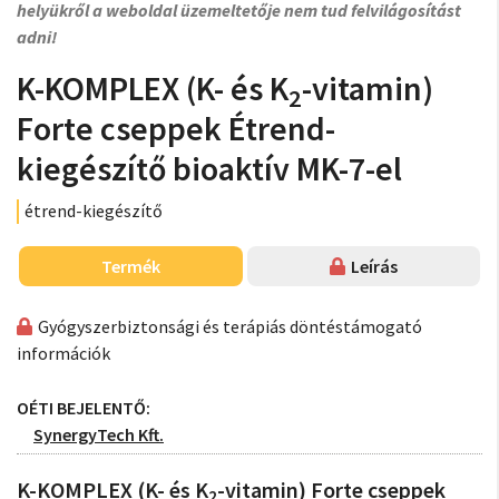
helyükről a weboldal üzemeltetője nem tud felvilágosítást
adni!
K-KOMPLEX (K- és K
-vitamin)
2
Forte cseppek Étrend-
kiegészítő bioaktív MK-7-el
étrend-kiegészítő
Termék
Leírás
Gyógyszerbiztonsági és terápiás döntéstámogató
információk
OÉTI BEJELENTŐ:
SynergyTech Kft.
K-KOMPLEX (K- és K
-vitamin) Forte cseppek
2