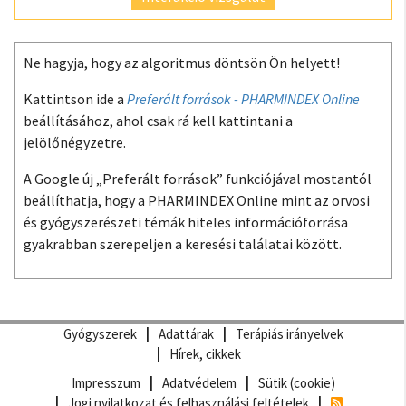
Ne hagyja, hogy az algoritmus döntsön Ön helyett!
Kattintson ide a
Preferált források - PHARMINDEX Online
beállításához, ahol csak rá kell kattintani a
jelölőnégyzetre.
A Google új „Preferált források” funkciójával mostantól
beállíthatja, hogy a PHARMINDEX Online mint az orvosi
és gyógyszerészeti témák hiteles információforrása
gyakrabban szerepeljen a keresési találatai között.
Gyógyszerek
Adattárak
Terápiás irányelvek
Hírek, cikkek
Impresszum
Adatvédelem
Sütik (cookie)
Jogi nyilatkozat és felhasználási feltételek