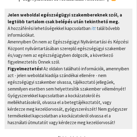
Jelen weboldal egészségügyi szakembereknek szól, a
legtöbb tartalom csak belépés után tekinthető meg.
A hozzáférési lehetőségekkel kapcsolatban
itt
talál bővebb
információkat.
Amennyiben Ön nem az Egészségügyi Nyilvántartási és Képzési
Központ nyilvántartásában szereplő egészségügyi szakember
és/vagy nem az egészségügyben dolgozik, a következő
figyelmeztetés Önnek szól.
Figyelmeztetés!
Az oldalon található információk, amennyiben
azt - jelen weboldal kiadója szándékai ellenére - nem
egészségügyi szakember olvassa, tájékoztató jellegűek,
semmilyen esetben sem helyettesítik szakember véleményét!
Gyógyszerekkel kapcsolatban a kockázatokról és
mellékhatásokról, olvassa el a betegtájékoztatót, vagy
kérdezze meg kezelőorvosát, gyógyszerészét! Nem gyógyszer
termékekkel kapcsolatban a kockázatokról olvassa el a
használati útmutatót vagy kérdezze meg kezelőorvosát!