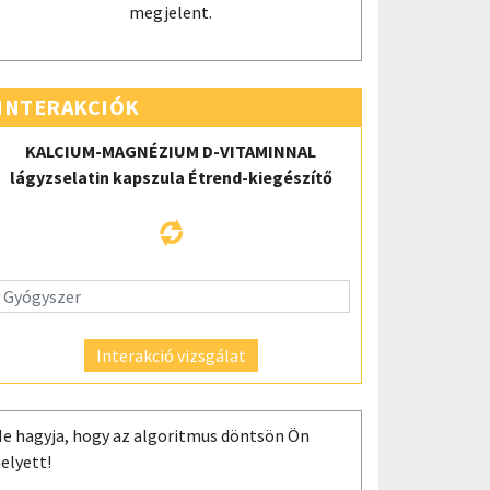
megjelent.
INTERAKCIÓK
KALCIUM-MAGNÉZIUM D-VITAMINNAL
lágyzselatin kapszula Étrend-kiegészítő
Interakció vizsgálat
e hagyja, hogy az algoritmus döntsön Ön
elyett!