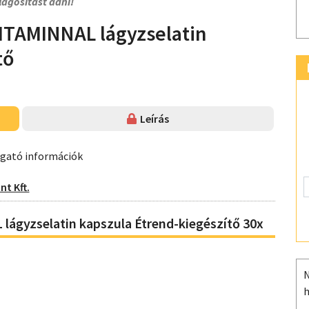
lágosítást adni!
TAMINNAL lágyzselatin
tő
Leírás
ogató információk
t Kft.
yzselatin kapszula Étrend-kiegészítő 30x
N
h