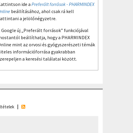
attintson ide a
Preferált források - PHARMINDEX
nline
beállításához, ahol csak rá kell
attintani a jelölőnégyzetre.
 Google új „Preferált források” funkciójával
ostantól beállíthatja, hogy a PHARMINDEX
nline mint az orvosi és gyógyszerészeti témák
iteles információforrása gyakrabban
zerepeljen a keresési találatai között.
ltételek