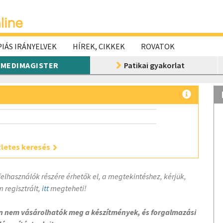
IÁS IRÁNYELVEK
HÍREK, CIKKEK
ROVATOK
MEDIMAGISTER
Patikai gyakorlat
letes keresés
felhasználók részére érhetők el, a megtekintéshez, kérjük,
 regisztrált,
itt
megteheti!
on nem vásárolhatók meg a készítmények, és forgalmazási