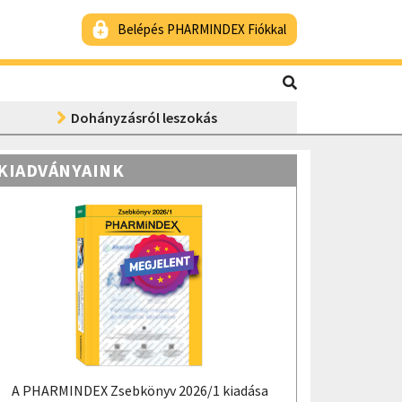
Belépés PHARMINDEX Fiókkal
Dohányzásról leszokás
KIADVÁNYAINK
A PHARMINDEX Zsebkönyv 2026/1 kiadása