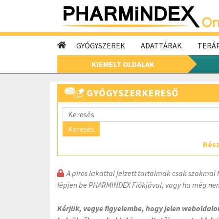
GYÓGYSZEREK
ADATTÁRAK
TERÁP
KIEMELT OLDALAK
GYÓGYSZERKERESŐ
Keresés
Rész
A piros lakattal jelzett tartalmak csak szakmai 
lépjen be PHARMINDEX Fiókjával, vagy ha még nem
Kérjük, vegye figyelembe, hogy jelen weboldal