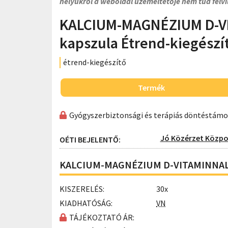
helyükről a weboldal üzemeltetője nem tud felvi
KALCIUM-MAGNÉZIUM D-VI
kapszula Étrend-kiegészí
étrend-kiegészítő
Termék
Gyógyszerbiztonsági és terápiás döntéstám
Jó Közérzet Közpon
OÉTI BEJELENTŐ:
KALCIUM-MAGNÉZIUM D-VITAMINNAL lág
KISZERELÉS:
30x
KIADHATÓSÁG:
VN
TÁJÉKOZTATÓ ÁR: