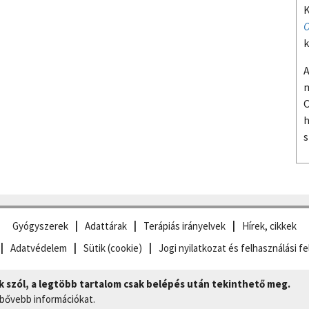
K
O
k
A
m
O
h
s
Gyógyszerek
Adattárak
Terápiás irányelvek
Hírek, cikkek
Adatvédelem
Sütik (cookie)
Jogi nyilatkozat és felhasználási fe
szól, a legtöbb tartalom csak belépés után tekinthető meg.
 bővebb információkat.