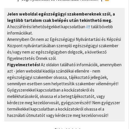
Jelen weboldal egészségügyi szakembereknek szól, a
legtöbb tartalom csak belépés után tekinthető meg.
A hozzáférési lehetőségekkel kapcsolatban
itt
talál bővebb
információkat.
Amennyiben Ön nem az Egészségügyi Nyilvántartási és Képzési
Központ nyilvántartásában szereplő egészségügyi szakember
és/vagy nem az egészségügyben dolgozik, a következő
figyelmeztetés Önnek szól.
Figyelmeztetés!
Az oldalon található információk, amennyiben
azt - jelen weboldal kiadója szándékai ellenére - nem
egészségügyi szakember olvassa, tájékoztató jellegűek,
semmilyen esetben sem helyettesítik szakember véleményét!
Gyógyszerekkel kapcsolatban a kockázatokról és
mellékhatásokról, olvassa el a betegtájékoztatót, vagy
kérdezze meg kezelőorvosát, gyógyszerészét! Nem gyógyszer
termékekkel kapcsolatban a kockázatokról olvassa el a
használati útmutatót vagy kérdezze meg kezelőorvosát!