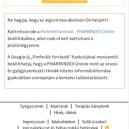
Ne hagyja, hogy az algoritmus döntsön Ön helyett!
Kattintson ide a
Preferált források - PHARMINDEX Online
beállításához, ahol csak rá kell kattintani a
jelölőnégyzetre.
A Google új „Preferált források” funkciójával mostantól
beállíthatja, hogy a PHARMINDEX Online mint az orvosi
és gyógyszerészeti témák hiteles információforrása
gyakrabban szerepeljen a keresési találatai között.
Gyógyszerek
Adattárak
Terápiás irányelvek
Hírek, cikkek
Impresszum
Adatvédelem
Sütik (cookie)
Jogi nyilatkozat és felhasználási feltételek