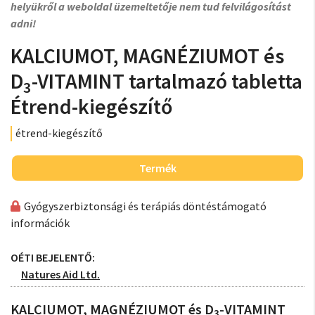
helyükről a weboldal üzemeltetője nem tud felvilágosítást
adni!
KALCIUMOT, MAGNÉZIUMOT és
D
-VITAMINT tartalmazó tabletta
3
Étrend-kiegészítő
étrend-kiegészítő
Termék
Gyógyszerbiztonsági és terápiás döntéstámogató
információk
OÉTI BEJELENTŐ:
Natures Aid Ltd.
KALCIUMOT, MAGNÉZIUMOT és D
-VITAMINT
3