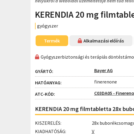
helyükről a weboldal üzemeltetője nem tud felvi
KERENDIA 20 mg filmtable
gyógyszer
Termék
Alkalmazási előírás
Gyógyszerbiztonsági és terápiás döntéstám
Bayer AG
GYÁRTÓ:
finerenone
HATÓANYAG:
C03DA05 - Fineren
ATC-KÓD:
KERENDIA 20 mg filmtabletta 28x bu
KISZERELÉS:
28x buborékcsomag
KIADHATÓSÁG:
V