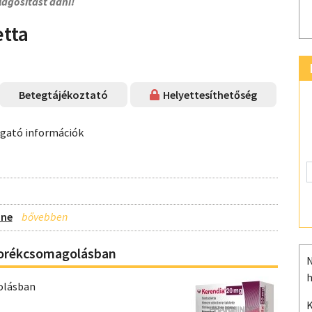
lágosítást adni!
tta
Betegtájékoztató
Helyettesíthetőség
ogató információk
one
borékcsomagolásban
N
h
olásban
K