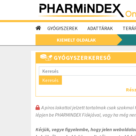
GYÓGYSZEREK
ADATTÁRAK
TERÁP
KIEMELT OLDALAK
GYÓGYSZERKERESŐ
Keresés
Rész
A piros lakattal jelzett tartalmak csak szakmai 
lépjen be PHARMINDEX Fiókjával, vagy ha még nem
Kérjük, vegye figyelembe, hogy jelen weboldal