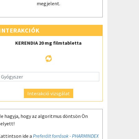
megjelent.
INTERAKCIÓK
KERENDIA 20 mg filmtabletta
Interakció vizsgálat
e hagyja, hogy az algoritmus döntsön Ön
elyett!
attintson ide a
Preferált források - PHARMINDEX