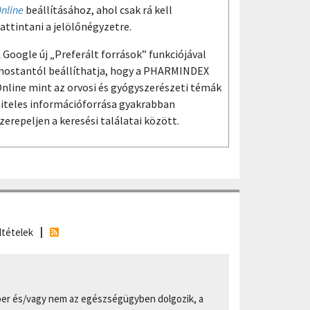
nline
beállításához, ahol csak rá kell
attintani a jelölőnégyzetre.
 Google új „Preferált források” funkciójával
ostantól beállíthatja, hogy a PHARMINDEX
nline mint az orvosi és gyógyszerészeti témák
iteles információforrása gyakrabban
zerepeljen a keresési találatai között.
ltételek
er és/vagy nem az egészségügyben dolgozik, a