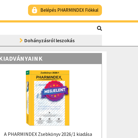
Belépés PHARMINDEX Fiókkal
Dohányzásról leszokás
KIADVÁNYAINK
A PHARMINDEX Zsebkönyv 2026/1 kiadása