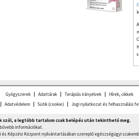
O
k
A
m
O
h
s
Gyógyszerek
Adattárak
Terápiás irányelvek
Hírek, cikkek
Adatvédelem
Sütik (cookie)
Jogi nyilatkozat és felhasználási fe
szól, a legtöbb tartalom csak belépés után tekinthető meg.
 bővebb információkat.
 és Képzési Központ nyilvántartásában szereplő egészségügyi szakemb