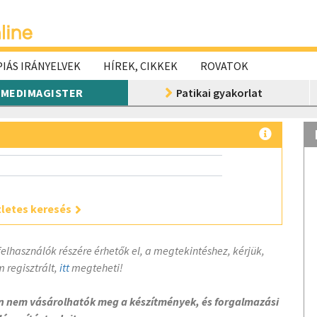
IÁS IRÁNYELVEK
HÍREK, CIKKEK
ROVATOK
MEDIMAGISTER
Patikai gyakorlat
letes keresés
felhasználók részére érhetők el, a megtekintéshez, kérjük,
 regisztrált,
itt
megteheti!
on nem vásárolhatók meg a készítmények, és forgalmazási