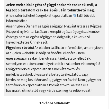
Jelen weboldal egészségügyi szakembereknek szól, a
legtöbb tartalom csak belépés után tekinthető meg.
A hozzáférési lehetőségekkel kapcsolatban
itt
talál bővebb
információkat.
Amennyiben Ön nem az Egészségügyi Nyilvántartási és Képzési
Központ nyilvántartásában szereplő egészségügyi szakember
és/vagy nem az egészségügyben dolgozik, a következő
figyelmeztetés Önnek szól.
Figyelmeztetés!
Az oldalon található információk, amennyiben
azt - jelen weboldal kiadója szándékai ellenére - nem
egészségügyi szakember olvassa, tájékoztató jellegűek,
semmilyen esetben sem helyettesítik szakember véleményét!
Gyógyszerekkel kapcsolatban a kockázatokról és
mellékhatásokról, olvassa el a betegtájékoztatót, vagy
kérdezze meg kezelőorvosát, gyógyszerészét! Nem gyógyszer
termékekkel kapcsolatban a kockázatokról olvassa el a
használati útmutatót vagy kérdezze meg kezelőorvosát!
További oldalaink: