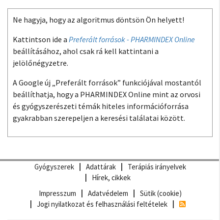
Ne hagyja, hogy az algoritmus döntsön Ön helyett!
Kattintson ide a
Preferált források - PHARMINDEX Online
beállításához, ahol csak rá kell kattintani a
jelölőnégyzetre.
A Google új „Preferált források” funkciójával mostantól
beállíthatja, hogy a PHARMINDEX Online mint az orvosi
és gyógyszerészeti témák hiteles információforrása
gyakrabban szerepeljen a keresési találatai között.
Gyógyszerek
Adattárak
Terápiás irányelvek
Hírek, cikkek
Impresszum
Adatvédelem
Sütik (cookie)
Jogi nyilatkozat és felhasználási feltételek