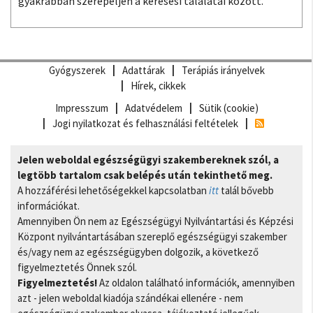
gyakrabban szerepeljen a keresési találatai között.
Gyógyszerek
Adattárak
Terápiás irányelvek
Hírek, cikkek
Impresszum
Adatvédelem
Sütik (cookie)
Jogi nyilatkozat és felhasználási feltételek
Jelen weboldal egészségügyi szakembereknek szól, a
legtöbb tartalom csak belépés után tekinthető meg.
A hozzáférési lehetőségekkel kapcsolatban
itt
talál bővebb
információkat.
Amennyiben Ön nem az Egészségügyi Nyilvántartási és Képzési
Központ nyilvántartásában szereplő egészségügyi szakember
és/vagy nem az egészségügyben dolgozik, a következő
figyelmeztetés Önnek szól.
Figyelmeztetés!
Az oldalon található információk, amennyiben
azt - jelen weboldal kiadója szándékai ellenére - nem