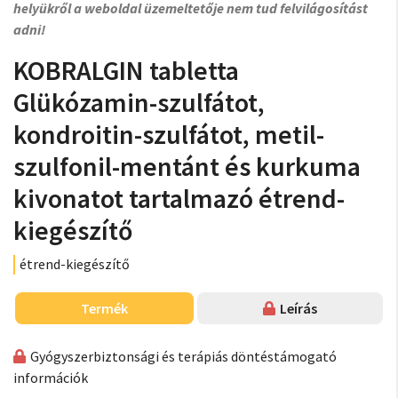
helyükről a weboldal üzemeltetője nem tud felvilágosítást
adni!
KOBRALGIN tabletta
Glükózamin-szulfátot,
kondroitin-szulfátot, metil-
szulfonil-mentánt és kurkuma
kivonatot tartalmazó étrend-
kiegészítő
étrend-kiegészítő
Termék
Leírás
Gyógyszerbiztonsági és terápiás döntéstámogató
információk