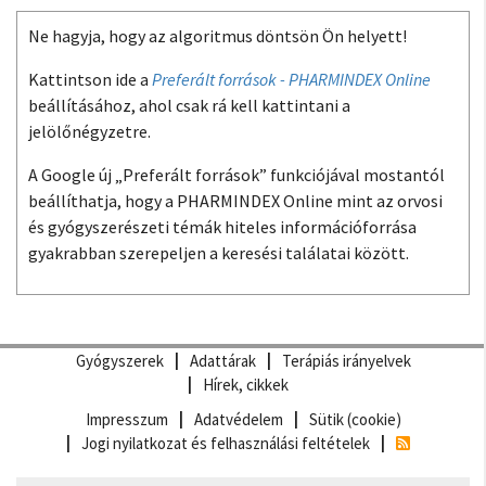
Ne hagyja, hogy az algoritmus döntsön Ön helyett!
Kattintson ide a
Preferált források - PHARMINDEX Online
beállításához, ahol csak rá kell kattintani a
jelölőnégyzetre.
A Google új „Preferált források” funkciójával mostantól
beállíthatja, hogy a PHARMINDEX Online mint az orvosi
és gyógyszerészeti témák hiteles információforrása
gyakrabban szerepeljen a keresési találatai között.
Gyógyszerek
Adattárak
Terápiás irányelvek
Hírek, cikkek
Impresszum
Adatvédelem
Sütik (cookie)
Jogi nyilatkozat és felhasználási feltételek