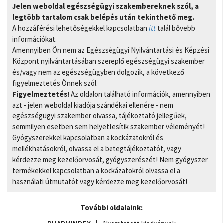
Jelen weboldal egészségügyi szakembereknek szól, a
legtöbb tartalom csak belépés után tekinthető meg.
A hozzáférési lehetőségekkel kapcsolatban
itt
talál bővebb
információkat.
Amennyiben Ön nem az Egészségügyi Nyilvántartási és Képzési
Központ nyilvántartásában szereplő egészségügyi szakember
és/vagy nem az egészségügyben dolgozik, a következő
figyelmeztetés Önnek szól.
Figyelmeztetés!
Az oldalon található információk, amennyiben
azt - jelen weboldal kiadója szándékai ellenére - nem
egészségügyi szakember olvassa, tájékoztató jellegűek,
semmilyen esetben sem helyettesítik szakember véleményét!
Gyógyszerekkel kapcsolatban a kockázatokról és
mellékhatásokról, olvassa el a betegtájékoztatót, vagy
kérdezze meg kezelőorvosát, gyógyszerészét! Nem gyógyszer
termékekkel kapcsolatban a kockázatokról olvassa el a
használati útmutatót vagy kérdezze meg kezelőorvosát!
További oldalaink: