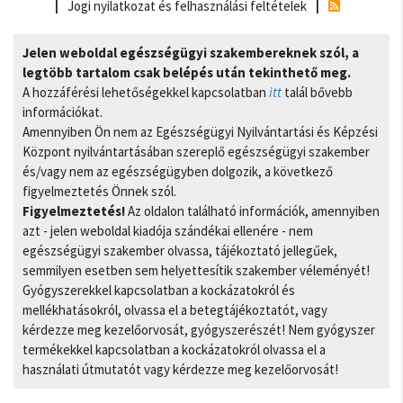
Jogi nyilatkozat és felhasználási feltételek
Jelen weboldal egészségügyi szakembereknek szól, a
legtöbb tartalom csak belépés után tekinthető meg.
A hozzáférési lehetőségekkel kapcsolatban
itt
talál bővebb
információkat.
Amennyiben Ön nem az Egészségügyi Nyilvántartási és Képzési
Központ nyilvántartásában szereplő egészségügyi szakember
és/vagy nem az egészségügyben dolgozik, a következő
figyelmeztetés Önnek szól.
Figyelmeztetés!
Az oldalon található információk, amennyiben
azt - jelen weboldal kiadója szándékai ellenére - nem
egészségügyi szakember olvassa, tájékoztató jellegűek,
semmilyen esetben sem helyettesítik szakember véleményét!
Gyógyszerekkel kapcsolatban a kockázatokról és
mellékhatásokról, olvassa el a betegtájékoztatót, vagy
kérdezze meg kezelőorvosát, gyógyszerészét! Nem gyógyszer
termékekkel kapcsolatban a kockázatokról olvassa el a
használati útmutatót vagy kérdezze meg kezelőorvosát!