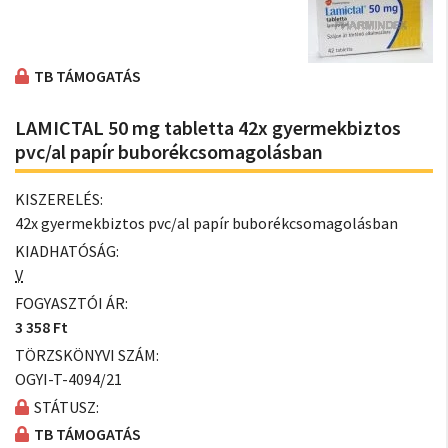
TB TÁMOGATÁS
LAMICTAL 50 mg tabletta 42x gyermekbiztos
pvc/al papír buborékcsomagolásban
KISZERELÉS:
42x gyermekbiztos pvc/al papír buborékcsomagolásban
KIADHATÓSÁG:
V
FOGYASZTÓI ÁR:
3 358 Ft
TÖRZSKÖNYVI SZÁM:
OGYI-T-4094/21
STÁTUSZ:
TB TÁMOGATÁS