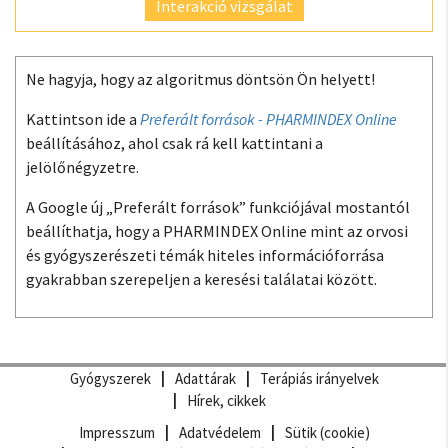
Interakció vizsgálat
Ne hagyja, hogy az algoritmus döntsön Ön helyett!
Kattintson ide a
Preferált források - PHARMINDEX Online
beállításához, ahol csak rá kell kattintani a
jelölőnégyzetre.
A Google új „Preferált források” funkciójával mostantól
beállíthatja, hogy a PHARMINDEX Online mint az orvosi
és gyógyszerészeti témák hiteles információforrása
gyakrabban szerepeljen a keresési találatai között.
Gyógyszerek
Adattárak
Terápiás irányelvek
Hírek, cikkek
Impresszum
Adatvédelem
Sütik (cookie)