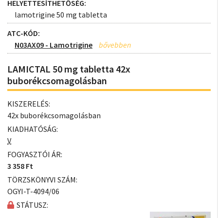
HELYETTESÍTHETŐSÉG:
lamotrigine 50 mg tabletta
ATC-KÓD:
N03AX09 - Lamotrigine
LAMICTAL 50 mg tabletta 42x
buborékcsomagolásban
KISZERELÉS:
42x buborékcsomagolásban
KIADHATÓSÁG:
V
FOGYASZTÓI ÁR:
3 358 Ft
TÖRZSKÖNYVI SZÁM:
OGYI-T-4094/06
STÁTUSZ: