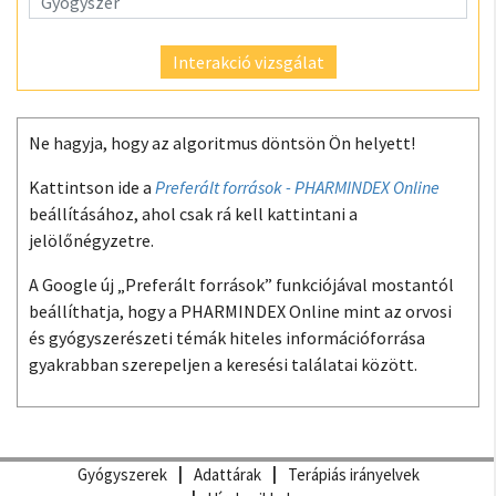
Interakció vizsgálat
Ne hagyja, hogy az algoritmus döntsön Ön helyett!
Kattintson ide a
Preferált források - PHARMINDEX Online
beállításához, ahol csak rá kell kattintani a
jelölőnégyzetre.
A Google új „Preferált források” funkciójával mostantól
beállíthatja, hogy a PHARMINDEX Online mint az orvosi
és gyógyszerészeti témák hiteles információforrása
gyakrabban szerepeljen a keresési találatai között.
Gyógyszerek
Adattárak
Terápiás irányelvek