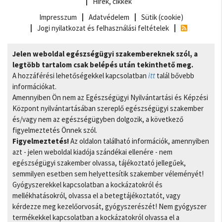
Hírek, cikkek
Impresszum
Adatvédelem
Sütik (cookie)
Jogi nyilatkozat és felhasználási feltételek
Jelen weboldal egészségügyi szakembereknek szól, a
legtöbb tartalom csak belépés után tekinthető meg.
A hozzáférési lehetőségekkel kapcsolatban
itt
talál bővebb
információkat.
Amennyiben Ön nem az Egészségügyi Nyilvántartási és Képzési
Központ nyilvántartásában szereplő egészségügyi szakember
és/vagy nem az egészségügyben dolgozik, a következő
figyelmeztetés Önnek szól.
Figyelmeztetés!
Az oldalon található információk, amennyiben
azt - jelen weboldal kiadója szándékai ellenére - nem
egészségügyi szakember olvassa, tájékoztató jellegűek,
semmilyen esetben sem helyettesítik szakember véleményét!
Gyógyszerekkel kapcsolatban a kockázatokról és
mellékhatásokról, olvassa el a betegtájékoztatót, vagy
kérdezze meg kezelőorvosát, gyógyszerészét! Nem gyógyszer
termékekkel kapcsolatban a kockázatokról olvassa el a