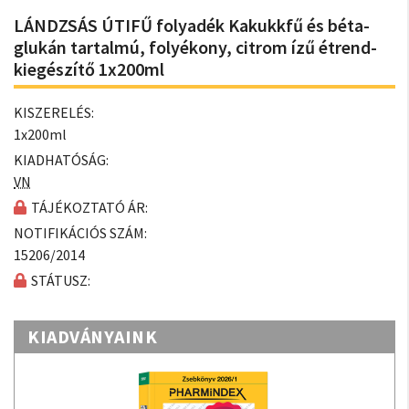
LÁNDZSÁS ÚTIFŰ folyadék Kakukkfű és béta-
glukán tartalmú, folyékony, citrom ízű étrend-
kiegészítő 1x200ml
KISZERELÉS:
1x200ml
KIADHATÓSÁG:
VN
TÁJÉKOZTATÓ ÁR:
NOTIFIKÁCIÓS SZÁM:
15206/2014
STÁTUSZ:
KIADVÁNYAINK