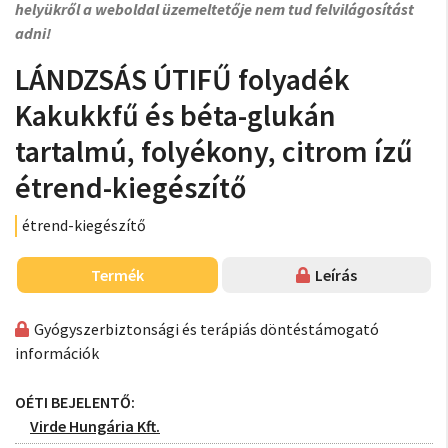
helyükről a weboldal üzemeltetője nem tud felvilágosítást
adni!
LÁNDZSÁS ÚTIFŰ folyadék
Kakukkfű és béta-glukán
tartalmú, folyékony, citrom ízű
étrend-kiegészítő
étrend-kiegészítő
Termék
Leírás
Gyógyszerbiztonsági és terápiás döntéstámogató
információk
OÉTI BEJELENTŐ:
Virde Hungária Kft.