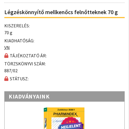
Légzéskönnyítő mellkenőcs felnőtteknek 70 g
KISZERELÉS:
70 g
KIADHATÓSÁG:
VN
TÁJÉKOZTATÓ ÁR:
TÖRZSKÖNYVI SZÁM:
887/02
STÁTUSZ:
KIADVÁNYAINK