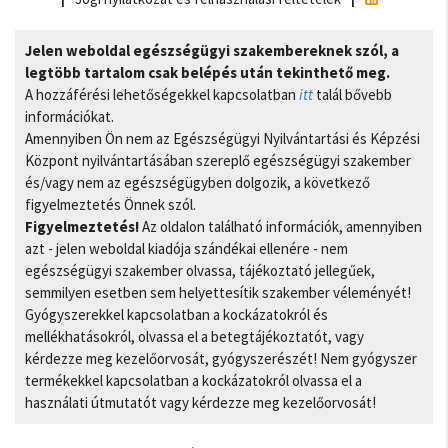
Jelen weboldal egészségügyi szakembereknek szól, a
legtöbb tartalom csak belépés után tekinthető meg.
A hozzáférési lehetőségekkel kapcsolatban
itt
talál bővebb
információkat.
Amennyiben Ön nem az Egészségügyi Nyilvántartási és Képzési
Központ nyilvántartásában szereplő egészségügyi szakember
és/vagy nem az egészségügyben dolgozik, a következő
figyelmeztetés Önnek szól.
Figyelmeztetés!
Az oldalon található információk, amennyiben
azt - jelen weboldal kiadója szándékai ellenére - nem
egészségügyi szakember olvassa, tájékoztató jellegűek,
semmilyen esetben sem helyettesítik szakember véleményét!
Gyógyszerekkel kapcsolatban a kockázatokról és
mellékhatásokról, olvassa el a betegtájékoztatót, vagy
kérdezze meg kezelőorvosát, gyógyszerészét! Nem gyógyszer
termékekkel kapcsolatban a kockázatokról olvassa el a
használati útmutatót vagy kérdezze meg kezelőorvosát!