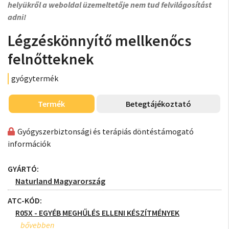
helyükről a weboldal üzemeltetője nem tud felvilágosítást
adni!
Légzéskönnyítő mellkenőcs
felnőtteknek
gyógytermék
Termék
Betegtájékoztató
Gyógyszerbiztonsági és terápiás döntéstámogató
információk
GYÁRTÓ:
Naturland Magyarország
ATC-KÓD:
R05X - EGYÉB MEGHŰLÉS ELLENI KÉSZÍTMÉNYEK