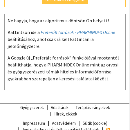
Ne hagyja, hogy az algoritmus döntsön Ön helyett!
Kattintson ide a
Preferált források - PHARMINDEX Online
beállításához, ahol csak rá kell kattintani a
jelölőnégyzetre.
A Google új „Preferált források” funkciójával mostantól
beállíthatja, hogy a PHARMINDEX Online mint az orvosi
és gyógyszerészeti témák hiteles információforrása
gyakrabban szerepeljen a keresési találatai között.
Gyógyszerek
Adattárak
Terápiás irányelvek
Hírek, cikkek
Impresszum
Adatvédelem
Sütik (cookie)
Jogi nyilatkozat és felhasználási feltételek