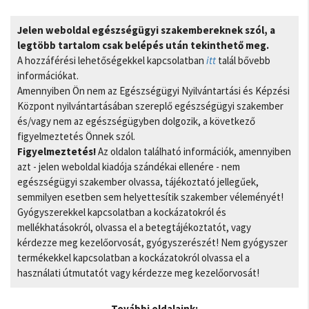
Jelen weboldal egészségügyi szakembereknek szól, a
legtöbb tartalom csak belépés után tekinthető meg.
A hozzáférési lehetőségekkel kapcsolatban
itt
talál bővebb
információkat.
Amennyiben Ön nem az Egészségügyi Nyilvántartási és Képzési
Központ nyilvántartásában szereplő egészségügyi szakember
és/vagy nem az egészségügyben dolgozik, a következő
figyelmeztetés Önnek szól.
Figyelmeztetés!
Az oldalon található információk, amennyiben
azt - jelen weboldal kiadója szándékai ellenére - nem
egészségügyi szakember olvassa, tájékoztató jellegűek,
semmilyen esetben sem helyettesítik szakember véleményét!
Gyógyszerekkel kapcsolatban a kockázatokról és
mellékhatásokról, olvassa el a betegtájékoztatót, vagy
kérdezze meg kezelőorvosát, gyógyszerészét! Nem gyógyszer
termékekkel kapcsolatban a kockázatokról olvassa el a
használati útmutatót vagy kérdezze meg kezelőorvosát!
További oldalaink: