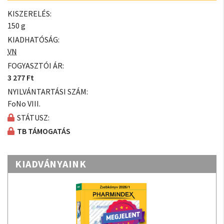
KISZERELÉS:
150 g
KIADHATÓSÁG:
VN
FOGYASZTÓI ÁR:
3 277 Ft
NYILVÁNTARTÁSI SZÁM:
FoNo VIII.
STÁTUSZ:
TB TÁMOGATÁS
KIADVÁNYAINK