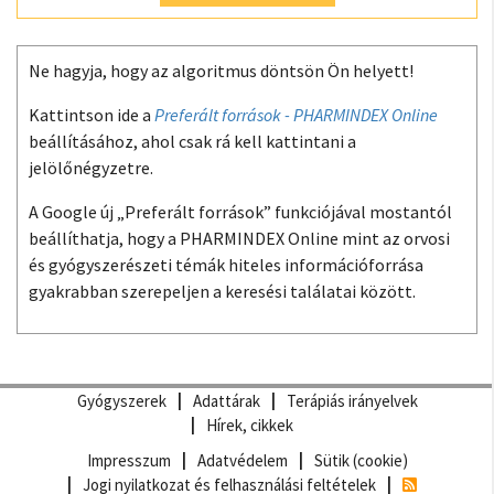
Ne hagyja, hogy az algoritmus döntsön Ön helyett!
Kattintson ide a
Preferált források - PHARMINDEX Online
beállításához, ahol csak rá kell kattintani a
jelölőnégyzetre.
A Google új „Preferált források” funkciójával mostantól
beállíthatja, hogy a PHARMINDEX Online mint az orvosi
és gyógyszerészeti témák hiteles információforrása
gyakrabban szerepeljen a keresési találatai között.
Gyógyszerek
Adattárak
Terápiás irányelvek
Hírek, cikkek
Impresszum
Adatvédelem
Sütik (cookie)
Jogi nyilatkozat és felhasználási feltételek