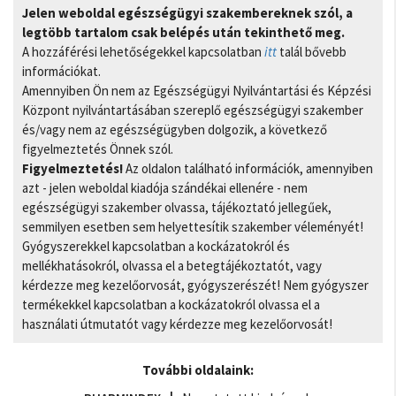
Jelen weboldal egészségügyi szakembereknek szól, a
legtöbb tartalom csak belépés után tekinthető meg.
A hozzáférési lehetőségekkel kapcsolatban
itt
talál bővebb
információkat.
Amennyiben Ön nem az Egészségügyi Nyilvántartási és Képzési
Központ nyilvántartásában szereplő egészségügyi szakember
és/vagy nem az egészségügyben dolgozik, a következő
figyelmeztetés Önnek szól.
Figyelmeztetés!
Az oldalon található információk, amennyiben
azt - jelen weboldal kiadója szándékai ellenére - nem
egészségügyi szakember olvassa, tájékoztató jellegűek,
semmilyen esetben sem helyettesítik szakember véleményét!
Gyógyszerekkel kapcsolatban a kockázatokról és
mellékhatásokról, olvassa el a betegtájékoztatót, vagy
kérdezze meg kezelőorvosát, gyógyszerészét! Nem gyógyszer
termékekkel kapcsolatban a kockázatokról olvassa el a
használati útmutatót vagy kérdezze meg kezelőorvosát!
További oldalaink: