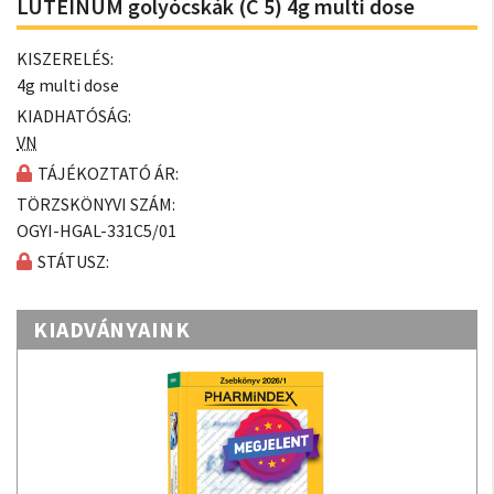
LUTEINUM golyócskák (C 5) 4g multi dose
KISZERELÉS:
4g multi dose
KIADHATÓSÁG:
VN
TÁJÉKOZTATÓ ÁR:
TÖRZSKÖNYVI SZÁM:
OGYI-HGAL-331C5/01
STÁTUSZ:
KIADVÁNYAINK