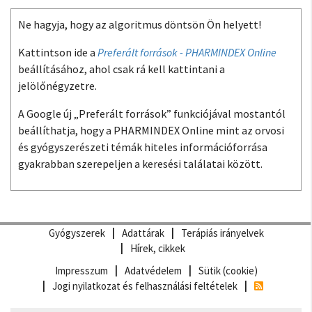
Ne hagyja, hogy az algoritmus döntsön Ön helyett!
Kattintson ide a
Preferált források - PHARMINDEX Online
beállításához, ahol csak rá kell kattintani a
jelölőnégyzetre.
A Google új „Preferált források” funkciójával mostantól
beállíthatja, hogy a PHARMINDEX Online mint az orvosi
és gyógyszerészeti témák hiteles információforrása
gyakrabban szerepeljen a keresési találatai között.
Gyógyszerek
Adattárak
Terápiás irányelvek
Hírek, cikkek
Impresszum
Adatvédelem
Sütik (cookie)
Jogi nyilatkozat és felhasználási feltételek