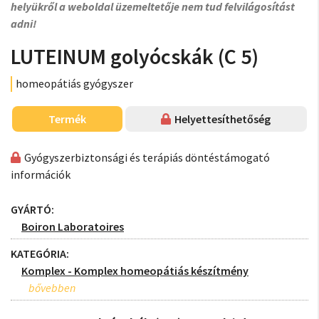
helyükről a weboldal üzemeltetője nem tud felvilágosítást
adni!
LUTEINUM golyócskák (C 5)
homeopátiás gyógyszer
Termék
Helyettesíthetőség
Gyógyszerbiztonsági és terápiás döntéstámogató
információk
GYÁRTÓ:
Boiron Laboratoires
KATEGÓRIA:
Komplex - Komplex homeopátiás készítmény