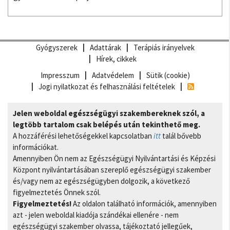
Gyógyszerek
Adattárak
Terápiás irányelvek
Hírek, cikkek
Impresszum
Adatvédelem
Sütik (cookie)
Jogi nyilatkozat és felhasználási feltételek
Jelen weboldal egészségügyi szakembereknek szól, a
legtöbb tartalom csak belépés után tekinthető meg.
A hozzáférési lehetőségekkel kapcsolatban
itt
talál bővebb
információkat.
Amennyiben Ön nem az Egészségügyi Nyilvántartási és Képzési
Központ nyilvántartásában szereplő egészségügyi szakember
és/vagy nem az egészségügyben dolgozik, a következő
figyelmeztetés Önnek szól.
Figyelmeztetés!
Az oldalon található információk, amennyiben
azt - jelen weboldal kiadója szándékai ellenére - nem
egészségügyi szakember olvassa, tájékoztató jellegűek,