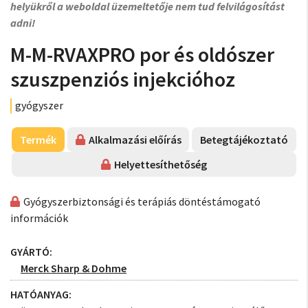
helyükről a weboldal üzemeltetője nem tud felvilágosítást
adni!
M-M-RVAXPRO por és oldószer
szuszpenziós injekcióhoz
gyógyszer
Termék
Alkalmazási előírás
Betegtájékoztató
Helyettesíthetőség
Gyógyszerbiztonsági és terápiás döntéstámogató
információk
GYÁRTÓ:
Merck Sharp & Dohme
HATÓANYAG: