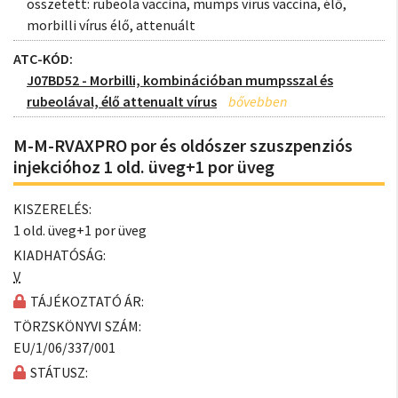
összetett: rubeola vaccina, mumps vírus vaccina, élő,
morbilli vírus élő, attenuált
ATC-KÓD:
J07BD52 - Morbilli, kombinációban mumpsszal és
rubeolával, élő attenualt vírus
M-M-RVAXPRO por és oldószer szuszpenziós
injekcióhoz 1 old. üveg+1 por üveg
KISZERELÉS:
1 old. üveg+1 por üveg
KIADHATÓSÁG:
V
TÁJÉKOZTATÓ ÁR:
TÖRZSKÖNYVI SZÁM:
EU/1/06/337/001
STÁTUSZ: