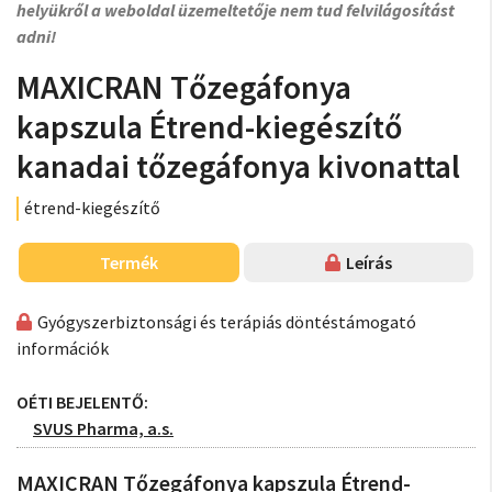
helyükről a weboldal üzemeltetője nem tud felvilágosítást
adni!
MAXICRAN Tőzegáfonya
kapszula Étrend-kiegészítő
kanadai tőzegáfonya kivonattal
étrend-kiegészítő
Termék
Leírás
Gyógyszerbiztonsági és terápiás döntéstámogató
információk
OÉTI BEJELENTŐ:
SVUS Pharma, a.s.
MAXICRAN Tőzegáfonya kapszula Étrend-