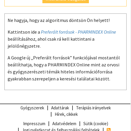
Ne hagyja, hogy az algoritmus döntsön Ön helyett!
Kattintson ide a
Preferált források - PHARMINDEX Online
beállításához, ahol csak rá kell kattintani a
jelölőnégyzetre.
A Google új „Preferált források” funkciójával mostantól
beállíthatja, hogy a PHARMINDEX Online mint az orvosi
és gyógyszerészeti témák hiteles információforrása
gyakrabban szerepeljen a keresési találatai között.
Gyógyszerek
Adattárak
Terápiás irányelvek
Hírek, cikkek
Impresszum
Adatvédelem
Sütik (cookie)
Jogi nyilatkozat és felhasználási feltételek