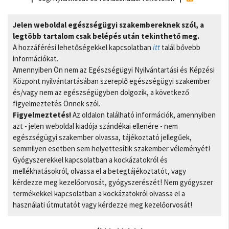
Jelen weboldal egészségügyi szakembereknek szól, a
legtöbb tartalom csak belépés után tekinthető meg.
A hozzáférési lehetőségekkel kapcsolatban
itt
talál bővebb
információkat.
Amennyiben Ön nem az Egészségügyi Nyilvántartási és Képzési
Központ nyilvántartásában szereplő egészségügyi szakember
és/vagy nem az egészségügyben dolgozik, a következő
figyelmeztetés Önnek szól.
Figyelmeztetés!
Az oldalon található információk, amennyiben
azt - jelen weboldal kiadója szándékai ellenére - nem
egészségügyi szakember olvassa, tájékoztató jellegűek,
semmilyen esetben sem helyettesítik szakember véleményét!
Gyógyszerekkel kapcsolatban a kockázatokról és
mellékhatásokról, olvassa el a betegtájékoztatót, vagy
kérdezze meg kezelőorvosát, gyógyszerészét! Nem gyógyszer
termékekkel kapcsolatban a kockázatokról olvassa el a
használati útmutatót vagy kérdezze meg kezelőorvosát!