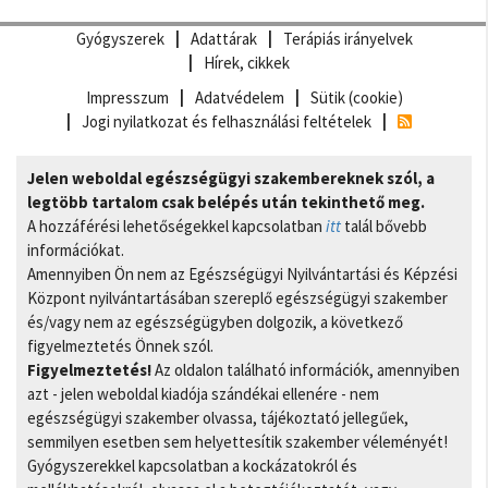
Gyógyszerek
Adattárak
Terápiás irányelvek
Hírek, cikkek
Impresszum
Adatvédelem
Sütik (cookie)
Jogi nyilatkozat és felhasználási feltételek
Jelen weboldal egészségügyi szakembereknek szól, a
legtöbb tartalom csak belépés után tekinthető meg.
A hozzáférési lehetőségekkel kapcsolatban
itt
talál bővebb
információkat.
Amennyiben Ön nem az Egészségügyi Nyilvántartási és Képzési
Központ nyilvántartásában szereplő egészségügyi szakember
és/vagy nem az egészségügyben dolgozik, a következő
figyelmeztetés Önnek szól.
Figyelmeztetés!
Az oldalon található információk, amennyiben
azt - jelen weboldal kiadója szándékai ellenére - nem
egészségügyi szakember olvassa, tájékoztató jellegűek,
semmilyen esetben sem helyettesítik szakember véleményét!
Gyógyszerekkel kapcsolatban a kockázatokról és