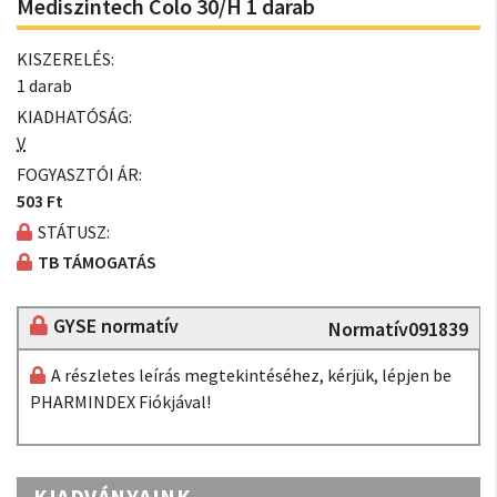
Mediszintech Colo 30/H 1 darab
KISZERELÉS:
1 darab
KIADHATÓSÁG:
V
FOGYASZTÓI ÁR:
503 Ft
STÁTUSZ:
TB TÁMOGATÁS
GYSE normatív
Normatív091839
A részletes leírás megtekintéséhez, kérjük, lépjen be
PHARMINDEX Fiókjával!
KIADVÁNYAINK