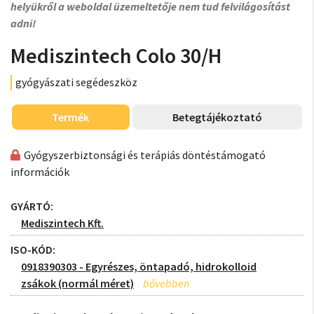
helyükről a weboldal üzemeltetője nem tud felvilágosítást
adni!
Mediszintech Colo 30/H
gyógyászati segédeszköz
Termék
Betegtájékoztató
Gyógyszerbiztonsági és terápiás döntéstámogató
információk
GYÁRTÓ:
Mediszintech Kft.
ISO-KÓD:
0918390303 - Egyrészes, öntapadó, hidrokolloid
zsákok (normál méret)