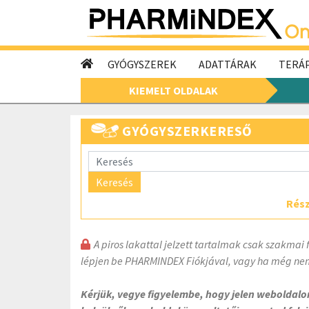
GYÓGYSZEREK
ADATTÁRAK
TERÁP
KIEMELT OLDALAK
GYÓGYSZERKERESŐ
Keresés
Rész
A piros lakattal jelzett tartalmak csak szakmai 
lépjen be PHARMINDEX Fiókjával, vagy ha még nem
Kérjük, vegye figyelembe, hogy jelen weboldal