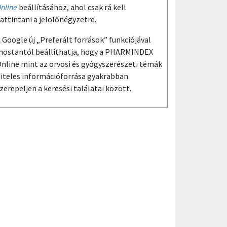
nline
beállításához, ahol csak rá kell
attintani a jelölőnégyzetre.
 Google új „Preferált források” funkciójával
ostantól beállíthatja, hogy a PHARMINDEX
nline mint az orvosi és gyógyszerészeti témák
iteles információforrása gyakrabban
zerepeljen a keresési találatai között.