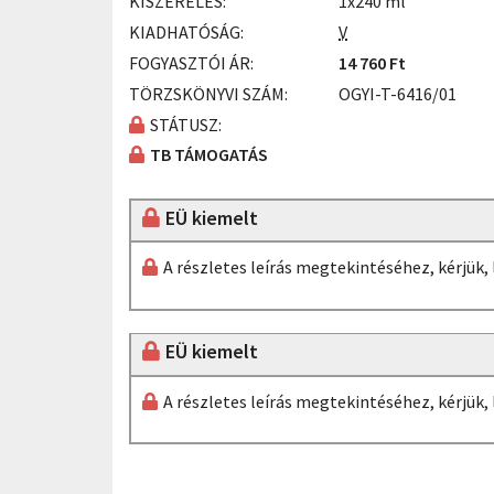
KISZERELÉS:
1x240 ml
KIADHATÓSÁG:
V
FOGYASZTÓI ÁR:
14 760 Ft
TÖRZSKÖNYVI SZÁM:
OGYI-T-6416/01
STÁTUSZ:
TB TÁMOGATÁS
EÜ kiemelt
A részletes leírás megtekintéséhez, kérjük
EÜ kiemelt
A részletes leírás megtekintéséhez, kérjük