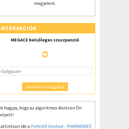
megjelent.
INTERAKCIÓK
MEGACE belsőleges szuszpenzió
Interakció vizsgálat
e hagyja, hogy az algoritmus döntsön Ön
elyett!
attintson ide a
Preferált források - PHARMINDEX