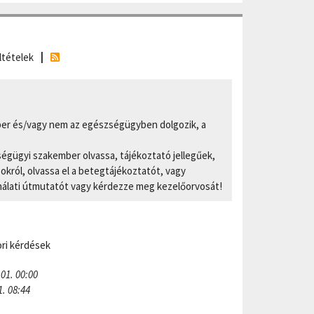
ltételek
er és/vagy nem az egészségügyben dolgozik, a
ségügyi szakember olvassa, tájékoztató jellegűek,
ról, olvassa el a betegtájékoztatót, vagy
nálati útmutatót vagy kérdezze meg kezelőorvosát!
ri kérdések
 01. 00:00
1. 08:44