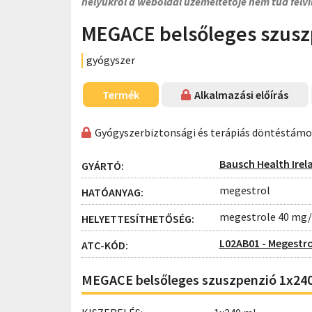
helyükről a weboldal üzemeltetője nem tud felvi
MEGACE belsőleges szusz
gyógyszer
Termék
Alkalmazási előírás
Gyógyszerbiztonsági és terápiás döntéstám
Bausch Health Irel
GYÁRTÓ:
megestrol
HATÓANYAG:
megestrole 40 mg/
HELYETTESÍTHETŐSÉG:
L02AB01 - Megestro
ATC-KÓD:
MEGACE belsőleges szuszpenzió 1x24