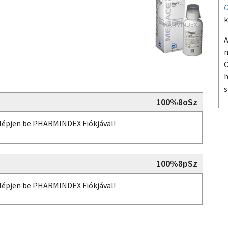
O
k
A
m
O
h
s
100%8oSz
, lépjen be PHARMINDEX Fiókjával!
100%8pSz
, lépjen be PHARMINDEX Fiókjával!