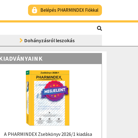
Belépés PHARMINDEX Fiókkal
Dohányzásról leszokás
KIADVÁNYAINK
A PHARMINDEX Zsebkönyv 2026/1 kiadása