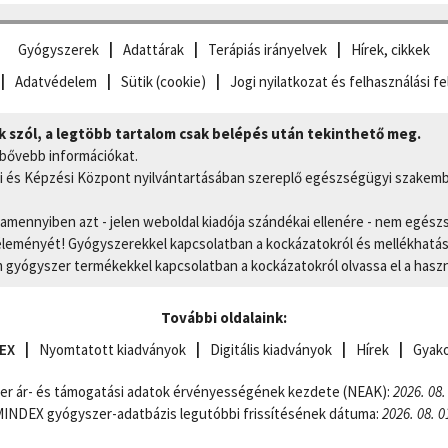
Gyógyszerek
Adattárak
Terápiás irányelvek
Hírek, cikkek
Adatvédelem
Sütik (cookie)
Jogi nyilatkozat és felhasználási fe
szól, a legtöbb tartalom csak belépés után tekinthető meg.
 bővebb információkat.
 és Képzési Központ nyilvántartásában szereplő egészségügyi szakemb
, amennyiben azt - jelen weboldal kiadója szándékai ellenére - nem egész
eményét! Gyógyszerekkel kapcsolatban a kockázatokról és mellékhatások
gyógyszer termékekkel kapcsolatban a kockázatokról olvassa el a hasz
További oldalaink:
EX
Nyomtatott kiadványok
Digitális kiadványok
Hírek
Gyako
er ár- és támogatási adatok érvényességének kezdete (NEAK):
2026. 08.
NDEX gyógyszer-adatbázis legutóbbi frissítésének dátuma:
2026. 08. 0