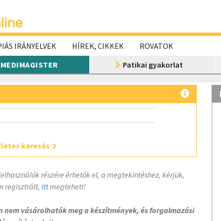
IÁS IRÁNYELVEK
HÍREK, CIKKEK
ROVATOK
MEDIMAGISTER
Patikai gyakorlat
letes keresés
felhasználók részére érhetők el, a megtekintéshez, kérjük,
 regisztrált,
itt
megteheti!
on nem vásárolhatók meg a készítmények, és forgalmazási