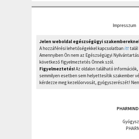
Impresszum
Jelen weboldal egészségügyi szakembereknek 
A hozzáférési lehetőségekkel kapcsolatban
itt
talál
Amennyiben Ön nem az Egészségügyi Nyilvántartási
következő figyelmeztetés Önnek szól.
Figyelmeztetés!
Az oldalon található információk
semmilyen esetben sem helyettesítik szakember vél
kérdezze meg kezelőorvosát, gyógyszerészét! Nem 
PHARMIND
Gyógysz
PHARMI