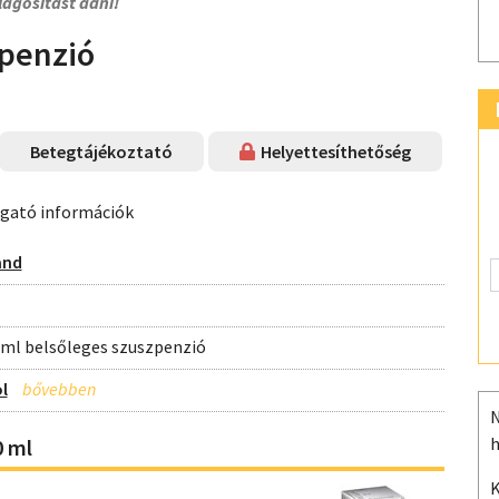
lágosítást adni!
penzió
Betegtájékoztató
Helyettesíthetőség
ogató információk
and
ml belsőleges szuszpenzió
l
N
h
0 ml
K