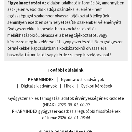
Figyelmeztetés!
Az oldalon található információk, amennyiben
azt - jelen weboldal kiadója szándékai ellenére - nem
egészségügyi szakember olvassa, tájékoztató jellegűek,
semmilyen esetben sem helyettesítik szakember véleményét!
Gyógyszerekkel kapcsolatban a kockázatokról és
mellékhatásokról, olvassa el a betegtájékoztatót, vagy
kérdezze meg kezelőorvosát, gyógyszerészét! Nem gyógyszer
termékekkel kapcsolatban a kockázatokról olvassa el a
használati útmutatót vagy kérdezze meg kezelőorvosát!
További oldalaink:
PHARMINDEX
Nyomtatott kiadványok
Digitális kiadványok
Hírek
Gyakori kérdések
Gyógyszer ár- és támogatási adatok érvényességének kezdete
(NEAK):
2026. 08. 01. 00:00
PHARMINDEX gyógyszer-adatbázis legutóbbi frissítésének
dátuma:
2026. 08. 01. 08:44
© 2010-2026 Vidal Next Kft.