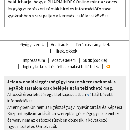
beállíthatja, hogy a PHARMINDEX Online mint az orvosi
és gyógyszerészeti témák hiteles információforrása
gyakrabban szerepeljen a keresési találatai között.
Gyógyszerek
Adattárak
Terápiás irányelvek
Hírek, cikkek
Impresszum
Adatvédelem
Sütik (cookie)
Jogi nyilatkozat és felhasználási feltételek
Jelen weboldal egészségügyi szakembereknek szól, a
legtöbb tartalom csak belépés után tekinthető meg.
A hozzáférési lehetőségekkel kapcsolatban
itt
talál bővebb
információkat.
Amennyiben Ön nem az Egészségügyi Nyilvántartási és Képzési
Központ nyilvántartásában szereplő egészségügyi szakember
és/vagy nem az egészségügyben dolgozik, a következő
figyelmeztetés Önnek szól.