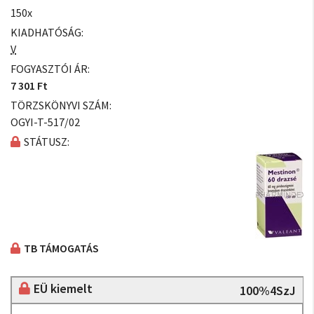
150x
KIADHATÓSÁG:
V
FOGYASZTÓI ÁR:
7 301 Ft
TÖRZSKÖNYVI SZÁM:
OGYI-T-517/02
STÁTUSZ:
TB TÁMOGATÁS
EÜ kiemelt
100%4SzJ