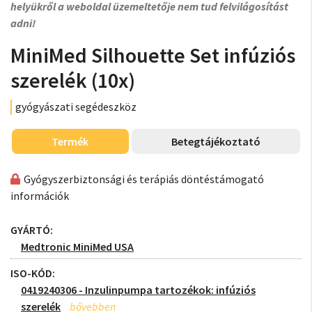
helyükről a weboldal üzemeltetője nem tud felvilágosítást
adni!
MiniMed Silhouette Set infúziós
szerelék (10x)
gyógyászati segédeszköz
Termék
Betegtájékoztató
Gyógyszerbiztonsági és terápiás döntéstámogató
információk
GYÁRTÓ:
Medtronic MiniMed USA
ISO-KÓD:
0419240306 - Inzulinpumpa tartozékok: infúziós
szerelék