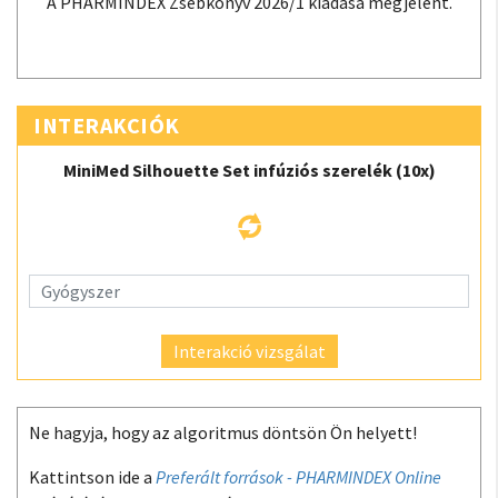
A PHARMINDEX Zsebkönyv 2026/1 kiadása megjelent.
INTERAKCIÓK
MiniMed Silhouette Set infúziós szerelék (10x)
Interakció vizsgálat
Ne hagyja, hogy az algoritmus döntsön Ön helyett!
Kattintson ide a
Preferált források - PHARMINDEX Online