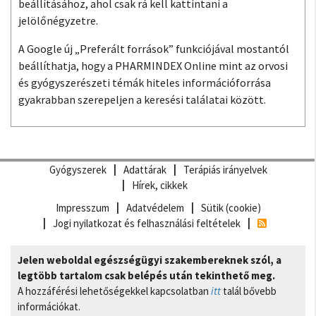
beállításához, ahol csak rá kell kattintani a
jelölőnégyzetre.
A Google új „Preferált források” funkciójával mostantól
beállíthatja, hogy a PHARMINDEX Online mint az orvosi
és gyógyszerészeti témák hiteles információforrása
gyakrabban szerepeljen a keresési találatai között.
Gyógyszerek
Adattárak
Terápiás irányelvek
Hírek, cikkek
Impresszum
Adatvédelem
Sütik (cookie)
Jogi nyilatkozat és felhasználási feltételek
Jelen weboldal egészségügyi szakembereknek szól, a
legtöbb tartalom csak belépés után tekinthető meg.
A hozzáférési lehetőségekkel kapcsolatban
itt
talál bővebb
információkat.