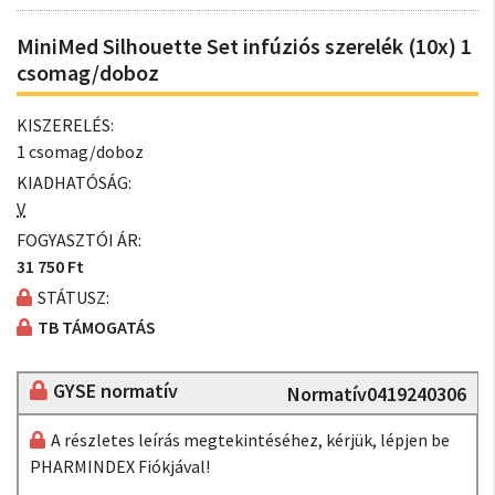
MiniMed Silhouette Set infúziós szerelék (10x) 1
csomag/doboz
KISZERELÉS:
1 csomag/doboz
KIADHATÓSÁG:
V
FOGYASZTÓI ÁR:
31 750 Ft
STÁTUSZ:
TB TÁMOGATÁS
GYSE normatív
Normatív0419240306
A részletes leírás megtekintéséhez, kérjük, lépjen be
PHARMINDEX Fiókjával!