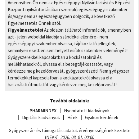
Amennyiben Ön nem az Egészségügyi Nyilvántartási és Képzési
Központ nyilvántartásában szereplő egészségügyi szakember
és/vagy nem az egészségügyben dolgozik, a következő
figyelmeztetés Önnek szól.
Figyelmeztetés!
Az oldalon található információk, amennyiben
azt - jelen weboldal kiadója szándékai ellenére - nem
egészségügyi szakember olvassa, tájékoztató jellegűek,
semmilyen esetben sem helyettesítik szakember véleményét!
Gyógyszerekkel kapcsolatban a kockázatokról és
mellékhatásokról, olvassa el a betegtájékoztatót, vagy
kérdezze meg kezelőorvosát, gyógyszerészét! Nem gyógyszer
termékekkel kapcsolatban a kockázatokról olvassa el a
használati útmutatót vagy kérdezze meg kezelőorvosát!
További oldalaink:
PHARMINDEX
Nyomtatott kiadványok
Digitális kiadványok
Hírek
Gyakori kérdések
Gyógyszer ár- és támogatási adatok érvényességének kezdete
(NEAK):
2026. 08. 01. 00:00