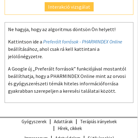
Interakció vizsgálat
Ne hagyja, hogy az algoritmus döntsön Ön helyett!
Kattintson ide a
Preferált források - PHARMINDEX Online
beállításához, ahol csak rá kell kattintani a
jelölőnégyzetre.
A Google új „Preferált források” funkciójával mostantól
beállíthatja, hogy a PHARMINDEX Online mint az orvosi
és gyógyszerészeti témák hiteles információforrása
gyakrabban szerepeljen a keresési találatai között.
Gyógyszerek
Adattárak
Terápiás irányelvek
Hírek, cikkek