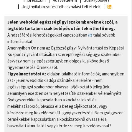
Impresszum
Adatvédelem
Sütik (cookie)
Jogi nyilatkozat és felhasználási feltételek
Jelen weboldal egészségügyi szakembereknek szól, a
legtöbb tartalom csak belépés után tekinthető meg.
A hozzáférési lehetőségekkel kapcsolatban
itt
talál bővebb
információkat.
Amennyiben Ön nem az Egészségügyi Nyilvántartási és Képzési
Központ nyilvántartásában szereplő egészségügyi szakember
és/vagy nem az egészségügyben dolgozik, a következő
figyelmeztetés Önnek szól.
Figyelmeztetés!
Az oldalon található információk, amennyiben
azt - jelen weboldal kiadója szándékai ellenére - nem
egészségügyi szakember olvassa, tájékoztató jellegűek,
semmilyen esetben sem helyettesítik szakember véleményét!
Gyógyszerekkel kapcsolatban a kockázatokról és
mellékhatásokról, olvassa el a betegtájékoztatót, vagy
kérdezze meg kezelőorvosát, gyógyszerészét! Nem gyógyszer
termékekkel kapcsolatban a kockázatokról olvassa el a
használati útmutatót vagy kérdezze meg kezelőorvosát!