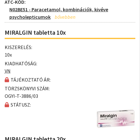
ATC-KÓD:
N02BE51 - Paracetamol, kombinációk, kivéve
psycholepticumok
MIRALGIN tabletta 10x
KISZERELÉS:
10x
KIADHATÓSÁG:
VN
TÁJÉKOZTATÓ ÁR:
TÖRZSKÖNYVI SZÁM:
OGYI-T-3886/03
STÁTUSZ:
MIRALGIN tabletta 20x