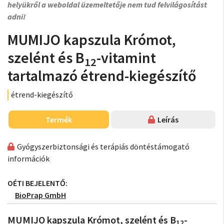
helyükről a weboldal üzemeltetője nem tud felvilágosítást
adni!
MUMIJO kapszula Krómot,
szelént és B
-vitamint
12
tartalmazó étrend-kiegészítő
étrend-kiegészítő
Termék
Leírás
Gyógyszerbiztonsági és terápiás döntéstámogató
információk
OÉTI BEJELENTŐ:
BioPrap GmbH
MUMIJO kapszula Krómot, szelént és B
-
12