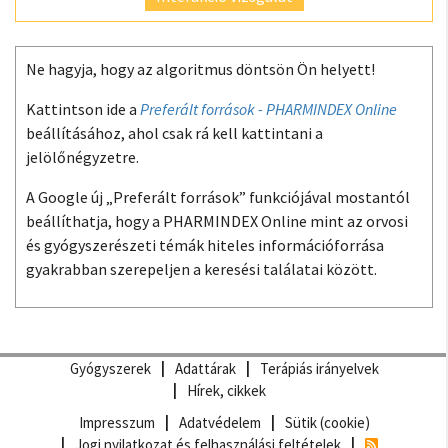
Ne hagyja, hogy az algoritmus döntsön Ön helyett!
Kattintson ide a
Preferált források - PHARMINDEX Online
beállításához, ahol csak rá kell kattintani a
jelölőnégyzetre.
A Google új „Preferált források” funkciójával mostantól
beállíthatja, hogy a PHARMINDEX Online mint az orvosi
és gyógyszerészeti témák hiteles információforrása
gyakrabban szerepeljen a keresési találatai között.
Gyógyszerek
Adattárak
Terápiás irányelvek
Hírek, cikkek
Impresszum
Adatvédelem
Sütik (cookie)
Jogi nyilatkozat és felhasználási feltételek