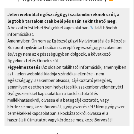
Jelen weboldal egészségügyi szakembereknek szól, a
legtöbb tartalom csak belépés után tekinthető meg.
A hozzáférési lehetőségekkel kapcsolatban
itt
talál bővebb
információkat.
Amennyiben Ön nem az Egészségügyi Nyilvántartási és Képzési
Központ nyilvántartásában szereplő egészségügyi szakember
és/vagy nem az egészségügyben dolgozik, a következő
figyelmeztetés Önnek szól.
Figyelmeztetés!
Az oldalon található információk, amennyiben
azt - jelen weboldal kiadója szándékai ellenére - nem
egészségügyi szakember olvassa, tájékoztató jellegűek,
semmilyen esetben sem helyettesítik szakember véleményét!
Gyógyszerekkel kapcsolatban a kockázatokról és
mellékhatásokról, olvassa el a betegtájékoztatót, vagy
kérdezze meg kezelőorvosát, gyógyszerészét! Nem gyógyszer
termékekkel kapcsolatban a kockázatokról olvassa el a
használati útmutatót vagy kérdezze meg kezelőorvosát!