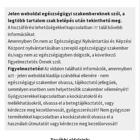
Jelen weboldal egészségügyi szakembereknek szól, a
legtöbb tartalom csak belépés után tekinthető meg.
A hozzáférési lehetőségekkel kapcsolatban
itt
talál bővebb
információkat.
Amennyiben Ön nem az Egészségügyi Nyilvántartási és Képzési
Központ nyilvántartásában szereplő egészségügyi szakember
és/vagy nem az egészségügyben dolgozik, a következő
figyelmeztetés Önnek szól.
Figyelmeztetés!
Az oldalon található információk, amennyiben
azt - jelen weboldal kiadója szándékai ellenére - nem
egészségügyi szakember olvassa, tájékoztató jellegűek,
semmilyen esetben sem helyettesítik szakember véleményét!
Gyógyszerekkel kapcsolatban a kockázatokról és
mellékhatásokról, olvassa el a betegtájékoztatót, vagy
kérdezze meg kezelőorvosát, gyógyszerészét! Nem gyógyszer
termékekkel kapcsolatban a kockázatokról olvassa el a
használati útmutatót vagy kérdezze meg kezelőorvosát!
További oldalaink: