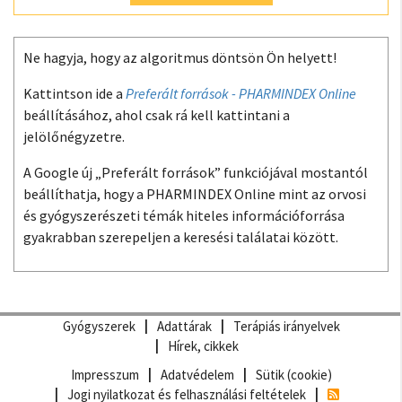
Ne hagyja, hogy az algoritmus döntsön Ön helyett!
Kattintson ide a
Preferált források - PHARMINDEX Online
beállításához, ahol csak rá kell kattintani a
jelölőnégyzetre.
A Google új „Preferált források” funkciójával mostantól
beállíthatja, hogy a PHARMINDEX Online mint az orvosi
és gyógyszerészeti témák hiteles információforrása
gyakrabban szerepeljen a keresési találatai között.
Gyógyszerek
Adattárak
Terápiás irányelvek
Hírek, cikkek
Impresszum
Adatvédelem
Sütik (cookie)
Jogi nyilatkozat és felhasználási feltételek