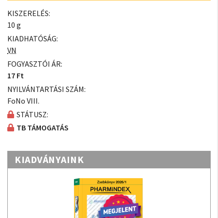
KISZERELÉS:
10 g
KIADHATÓSÁG:
VN
FOGYASZTÓI ÁR:
17 Ft
NYILVÁNTARTÁSI SZÁM:
FoNo VIII.
STÁTUSZ:
TB TÁMOGATÁS
KIADVÁNYAINK