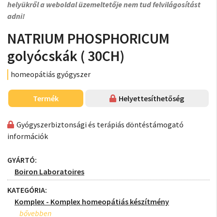
helyükről a weboldal üzemeltetője nem tud felvilágosítást
adni!
NATRIUM PHOSPHORICUM
golyócskák ( 30CH)
homeopátiás gyógyszer
Termék
Helyettesíthetőség
Gyógyszerbiztonsági és terápiás döntéstámogató
információk
GYÁRTÓ:
Boiron Laboratoires
KATEGÓRIA:
Komplex - Komplex homeopátiás készítmény