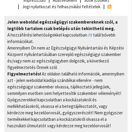
Impresszum
Adatvédelem
Sütik (cookie)
Jogi nyilatkozat és felhasználási feltételek
Jelen weboldal egészségügyi szakembereknek szól, a
legtöbb tartalom csak belépés után tekinthető meg.
A hozzáférési lehetőségekkel kapcsolatban
itt
talál bővebb
információkat.
Amennyiben Ön nem az Egészségügyi Nyilvántartási és Képzési
Központ nyilvántartásában szereplő egészségügyi szakember
és/vagy nem az egészségügyben dolgozik, a következő
figyelmeztetés Önnek szól.
Figyelmeztetés!
Az oldalon található információk, amennyiben
azt - jelen weboldal kiadója szándékai ellenére - nem
egészségügyi szakember olvassa, tájékoztató jellegűek,
semmilyen esetben sem helyettesítik szakember véleményét!
Gyógyszerekkel kapcsolatban a kockázatokról és
mellékhatásokról, olvassa el a betegtájékoztatót, vagy
kérdezze meg kezelőorvosát, gyógyszerészét! Nem gyógyszer
termékekkel kapcsolatban a kockázatokról olvassa el a
használati útmutatót vagy kérdezze meg kezelőorvosát!