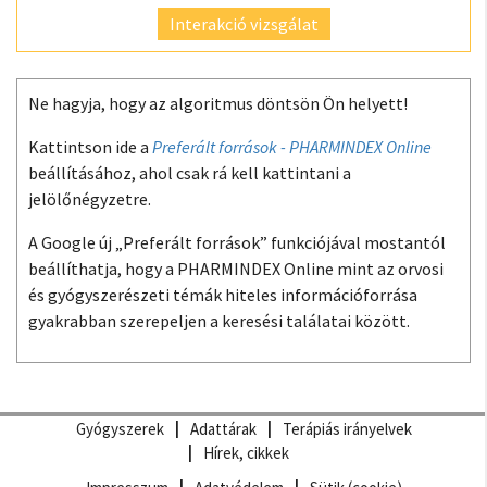
Interakció vizsgálat
Ne hagyja, hogy az algoritmus döntsön Ön helyett!
Kattintson ide a
Preferált források - PHARMINDEX Online
beállításához, ahol csak rá kell kattintani a
jelölőnégyzetre.
A Google új „Preferált források” funkciójával mostantól
beállíthatja, hogy a PHARMINDEX Online mint az orvosi
és gyógyszerészeti témák hiteles információforrása
gyakrabban szerepeljen a keresési találatai között.
Gyógyszerek
Adattárak
Terápiás irányelvek
Hírek, cikkek