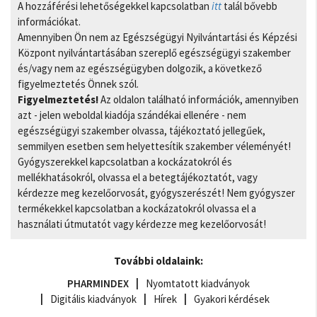
A hozzáférési lehetőségekkel kapcsolatban
itt
talál bővebb
információkat.
Amennyiben Ön nem az Egészségügyi Nyilvántartási és Képzési
Központ nyilvántartásában szereplő egészségügyi szakember
és/vagy nem az egészségügyben dolgozik, a következő
figyelmeztetés Önnek szól.
Figyelmeztetés!
Az oldalon található információk, amennyiben
azt - jelen weboldal kiadója szándékai ellenére - nem
egészségügyi szakember olvassa, tájékoztató jellegűek,
semmilyen esetben sem helyettesítik szakember véleményét!
Gyógyszerekkel kapcsolatban a kockázatokról és
mellékhatásokról, olvassa el a betegtájékoztatót, vagy
kérdezze meg kezelőorvosát, gyógyszerészét! Nem gyógyszer
termékekkel kapcsolatban a kockázatokról olvassa el a
használati útmutatót vagy kérdezze meg kezelőorvosát!
További oldalaink:
PHARMINDEX
Nyomtatott kiadványok
Digitális kiadványok
Hírek
Gyakori kérdések