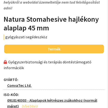
helyükről a weboldal üzemeltetője nem tud felvilágosítást
adni!
Natura Stomahesive hajlékony
alaplap 45 mm
gyógyászati segédeszköz
Termék
Gyógyszerbiztonsági és terápiás döntéstámogató
információk
GYÁRTÓ:
ConvaTec Ltd.
ISO-KÓD:
0918140303 - Alaplapok kétrészes zsákokhoz (normál
méret)