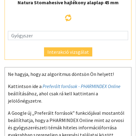
Natura Stomahesive hajlékony alaplap 45 mm
Interakció vizsgálat
Ne hagyja, hogy az algoritmus döntsön Ön helyett!
Kattintson ide a
Preferált források - PHARMINDEX Online
beállításához, ahol csak rá kell kattintani a
jelölőnégyzetre.
A Google új „Preferált források” funkciójával mostantól
beállíthatja, hogy a PHARMINDEX Online mint az orvosi
és gyógyszerészeti témák hiteles információforrása
gyakrabban szerepeljen a keresési találatai között.