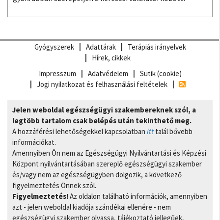
Gyógyszerek
Adattárak
Terápiás irányelvek
Hírek, cikkek
Impresszum
Adatvédelem
Sütik (cookie)
Jogi nyilatkozat és felhasználási feltételek
Jelen weboldal egészségügyi szakembereknek szól, a
legtöbb tartalom csak belépés után tekinthető meg.
A hozzáférési lehetőségekkel kapcsolatban
itt
talál bővebb
információkat.
Amennyiben Ön nem az Egészségügyi Nyilvántartási és Képzési
Központ nyilvántartásában szereplő egészségügyi szakember
és/vagy nem az egészségügyben dolgozik, a következő
figyelmeztetés Önnek szól.
Figyelmeztetés!
Az oldalon található információk, amennyiben
azt - jelen weboldal kiadója szándékai ellenére - nem
egészségügyi szakember olvassa, tájékoztató jellegűek,