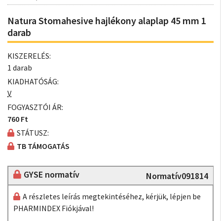
Natura Stomahesive hajlékony alaplap 45 mm 1
darab
KISZERELÉS:
1 darab
KIADHATÓSÁG:
V
FOGYASZTÓI ÁR:
760 Ft
STÁTUSZ:
TB TÁMOGATÁS
GYSE normatív
Normatív091814
A részletes leírás megtekintéséhez, kérjük, lépjen be
PHARMINDEX Fiókjával!