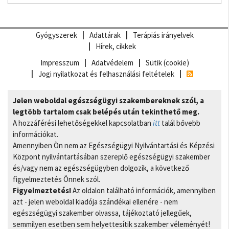
Gyógyszerek
Adattárak
Terápiás irányelvek
Hírek, cikkek
Impresszum
Adatvédelem
Sütik (cookie)
Jogi nyilatkozat és felhasználási feltételek
Jelen weboldal egészségügyi szakembereknek szól, a
legtöbb tartalom csak belépés után tekinthető meg.
A hozzáférési lehetőségekkel kapcsolatban
itt
talál bővebb
információkat.
Amennyiben Ön nem az Egészségügyi Nyilvántartási és Képzési
Központ nyilvántartásában szereplő egészségügyi szakember
és/vagy nem az egészségügyben dolgozik, a következő
figyelmeztetés Önnek szól.
Figyelmeztetés!
Az oldalon található információk, amennyiben
azt - jelen weboldal kiadója szándékai ellenére - nem
egészségügyi szakember olvassa, tájékoztató jellegűek,
semmilyen esetben sem helyettesítik szakember véleményét!