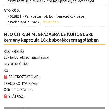
összetett: guaifenesin, phenylephrine, paracetamol
ATC-KÓD:
N02BE51 - Paracetamol, kombinációk, kivéve
psycholepticumok
NEO CITRAN MEGFÁZÁSRA ÉS KÖHÖGÉSRE
kemény kapszula 16x buborékcsomagolásban
KISZERELÉS:
16x buborékcsomagolásban
KIADHATÓSÁG:
VN
TÁJÉKOZTATÓ ÁR:
TÖRZSKÖNYVI SZÁM:
OGYI-T-22745/04
STÁTUSZ: