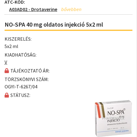
ATC-KÓD:
A03AD02 - Drotaverine
NO-SPA 40 mg oldatos injekció 5x2 ml
KISZERELÉS:
5x2 ml
KIADHATÓSÁG:
V
TÁJÉKOZTATÓ ÁR:
TÖRZSKÖNYVI SZÁM:
OGYI-T-6267/04
STÁTUSZ: