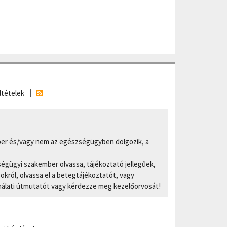
ltételek
er és/vagy nem az egészségügyben dolgozik, a
ségügyi szakember olvassa, tájékoztató jellegűek,
ról, olvassa el a betegtájékoztatót, vagy
nálati útmutatót vagy kérdezze meg kezelőorvosát!