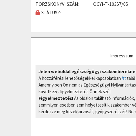
TÖRZSKÖNYVI SZÁM:
OGYI-T-10357/05
STÁTUSZ:
Impresszum
Jelen weboldal egészségügyi szakembereknek 
A hozzáférési lehetőségekkel kapcsolatban
itt
talál
Amennyiben Ön nem az Egészségügyi Nyilvántartási
következő figyelmeztetés Önnek szól.
Figyelmeztetés!
Az oldalon található információk
semmilyen esetben sem helyettesítik szakember vél
kérdezze meg kezelőorvosát, gyógyszerészét! Nem 