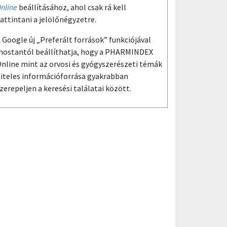
nline
beállításához, ahol csak rá kell
attintani a jelölőnégyzetre.
 Google új „Preferált források” funkciójával
ostantól beállíthatja, hogy a PHARMINDEX
nline mint az orvosi és gyógyszerészeti témák
iteles információforrása gyakrabban
zerepeljen a keresési találatai között.