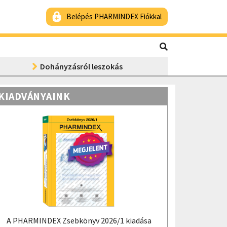
Belépés PHARMINDEX Fiókkal
Dohányzásról leszokás
KIADVÁNYAINK
A PHARMINDEX Zsebkönyv 2026/1 kiadása