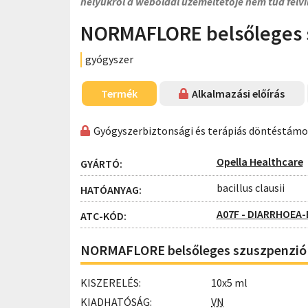
helyükről a weboldal üzemeltetője nem tud felvi
NORMAFLORE belsőleges 
gyógyszer
Termék
Alkalmazási előírás
Gyógyszerbiztonsági és terápiás döntéstám
Opella Healthcare
GYÁRTÓ:
bacillus clausii
HATÓANYAG:
A07F - DIARRHOEA
ATC-KÓD:
NORMAFLORE belsőleges szuszpenzió 
KISZERELÉS:
10x5 ml
KIADHATÓSÁG:
VN