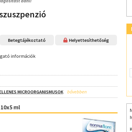
lágosítást adni!
szuszpenzió
Betegtájékoztató
Helyettesíthetőség
ogató információk
-ELLENES MICROORGANISMUSOK
10x5 ml
N
h
K