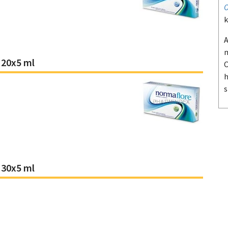
O
k
A
m
20x5 ml
O
h
s
30x5 ml