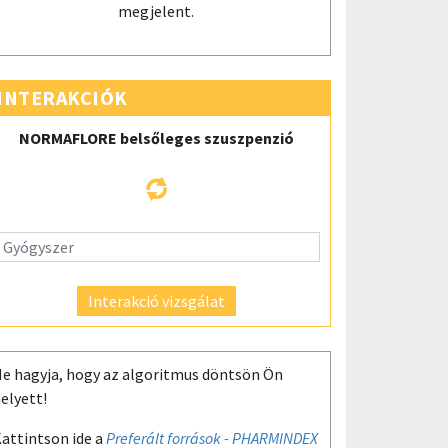
megjelent.
INTERAKCIÓK
NORMAFLORE belsőleges szuszpenzió
Interakció vizsgálat
e hagyja, hogy az algoritmus döntsön Ön
elyett!
attintson ide a
Preferált források - PHARMINDEX