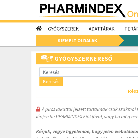
GYÓGYSZEREK
ADATTÁRAK
TERÁP
KIEMELT OLDALAK
GYÓGYSZERKERESŐ
Keresés
Rész
A piros lakattal jelzett tartalmak csak szakmai 
lépjen be PHARMINDEX Fiókjával, vagy ha még nem
Kérjük, vegye figyelembe, hogy jelen weboldal