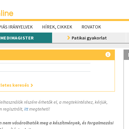
IÁS IRÁNYELVEK
HÍREK, CIKKEK
ROVATOK
MEDIMAGISTER
Patikai gyakorlat
letes keresés
felhasználók részére érhetők el, a megtekintéshez, kérjük,
 regisztrált,
itt
megteheti!
on nem vásárolhatók meg a készítmények, és forgalmazási