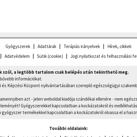
Gyógyszerek
Adattárak
Terápiás irányelvek
Hírek, cikkek
Adatvédelem
Sütik (cookie)
Jogi nyilatkozat és felhasználási fe
szól, a legtöbb tartalom csak belépés után tekinthető meg.
 bővebb információkat.
 és Képzési Központ nyilvántartásában szereplő egészségügyi szakemb
, amennyiben azt - jelen weboldal kiadója szándékai ellenére - nem egész
eményét! Gyógyszerekkel kapcsolatban a kockázatokról és mellékhatások
gyógyszer termékekkel kapcsolatban a kockázatokról olvassa el a hasz
További oldalaink: