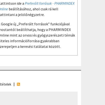
attintson ide a
Preferált források - PHARMINDEX
nline
beállításához, ahol csak rá kell
attintani a jelölőnégyzetre.
 Google új „Preferált források” funkciójával
ostantól beállíthatja, hogy a PHARMINDEX
nline mint az orvosi és gyógyszerészeti témák
iteles információforrása gyakrabban
zerepeljen a keresési találatai között.
ltételek