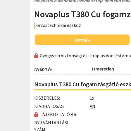
helyükről a weboldal üzemeltetője nem tud felvi
Novaplus T380 Cu fogamz
orvostechnikai eszköz
Termék
Gyógyszerbiztonsági és terápiás döntéstám
Ismeretlen
GYÁRTÓ:
Novaplus T380 Cu fogamzásgátló eszk
KISZERELÉS:
1x
KIADHATÓSÁG:
VN
TÁJÉKOZTATÓ ÁR:
NYILVÁNTARTÁSI
SZÁM: