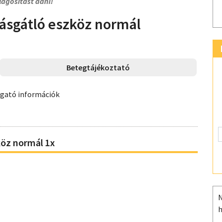
lágosítást adni!
ásgátló eszköz normál
Betegtájékoztató
ogató információk
öz normál 1x
N
h