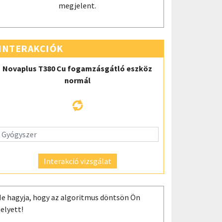
megjelent.
INTERAKCIÓK
Novaplus T380 Cu fogamzásgátló eszköz
normál
Interakció vizsgálat
e hagyja, hogy az algoritmus döntsön Ön
elyett!