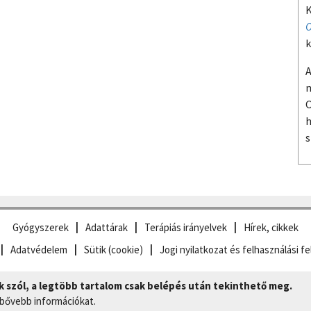
K
O
k
A
m
O
h
s
Gyógyszerek
Adattárak
Terápiás irányelvek
Hírek, cikkek
Adatvédelem
Sütik (cookie)
Jogi nyilatkozat és felhasználási fe
szól, a legtöbb tartalom csak belépés után tekinthető meg.
 bővebb információkat.