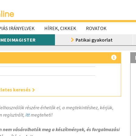
IÁS IRÁNYELVEK
HÍREK, CIKKEK
ROVATOK
MEDIMAGISTER
Patikai gyakorlat
letes keresés
felhasználók részére érhetők el, a megtekintéshez, kérjük,
 regisztrált,
itt
megteheti!
on nem vásárolhatók meg a készítmények, és forgalmazási