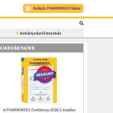
Belépés PHARMINDEX Fiókkal
Dohányzásról leszokás
KIADVÁNYAINK
A PHARMINDEX Zsebkönyv 2026/1 kiadása