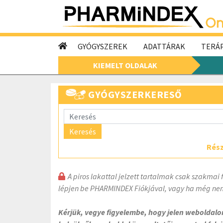
GYÓGYSZEREK
ADATTÁRAK
TERÁP
KIEMELT OLDALAK
GYÓGYSZERKERESŐ
Keresés
Rész
A piros lakattal jelzett tartalmak csak szakmai 
lépjen be PHARMINDEX Fiókjával, vagy ha még nem
Kérjük, vegye figyelembe, hogy jelen weboldal