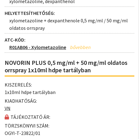
xylometazoline, dexpanthenol
HELYETTESÍTHETŐSÉG:
xylometazoline + dexpanthenole 0,5 mg/ml / 50 mg/ml
oldatos orrspray
ATC-KÓD:
R01AB06 - Xylometazoline
NOVORIN PLUS 0,5 mg/ml + 50 mg/ml oldatos
orrspray 1x10ml hdpe tartályban
KISZERELÉS:
1x10ml hdpe tartályban
KIADHATÓSÁG:
VN
TÁJÉKOZTATÓ ÁR:
TÖRZSKÖNYVI SZÁM:
OGYI-T-23822/01