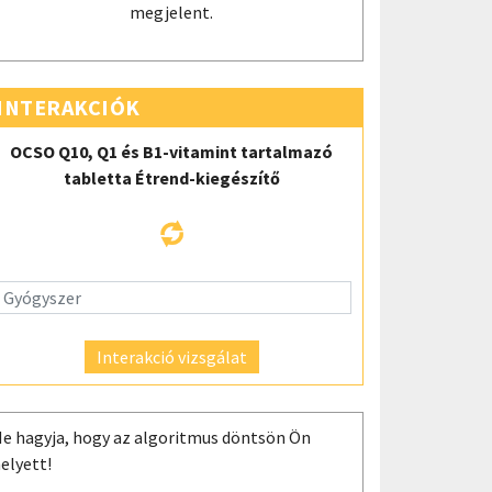
megjelent.
INTERAKCIÓK
OCSO Q10, Q1 és B1-vitamint tartalmazó
tabletta Étrend-kiegészítő
Interakció vizsgálat
e hagyja, hogy az algoritmus döntsön Ön
elyett!