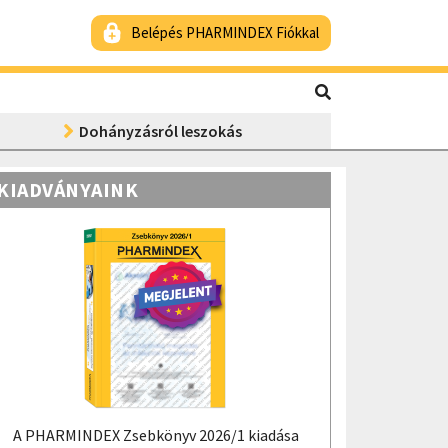
Belépés PHARMINDEX Fiókkal
Dohányzásról leszokás
KIADVÁNYAINK
A PHARMINDEX Zsebkönyv 2026/1 kiadása