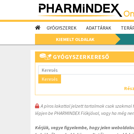
GYÓGYSZEREK
ADATTÁRAK
TERÁP
KIEMELT OLDALAK
GYÓGYSZERKERESŐ
Keresés
Rész
A piros lakattal jelzett tartalmak csak szakmai 
lépjen be PHARMINDEX Fiókjával, vagy ha még nem
Kérjük, vegye figyelembe, hogy jelen weboldal