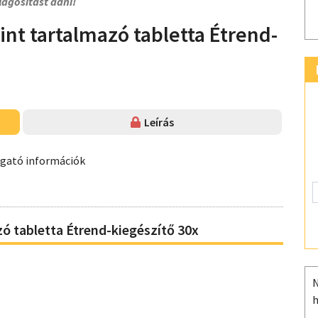
lágosítást adni!
int tartalmazó tabletta Étrend-
Leírás
ogató információk
zó tabletta Étrend-kiegészítő 30x
N
h