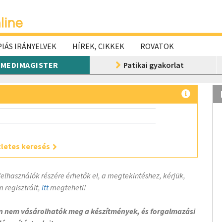
IÁS IRÁNYELVEK
HÍREK, CIKKEK
ROVATOK
MEDIMAGISTER
Patikai gyakorlat
letes keresés
felhasználók részére érhetők el, a megtekintéshez, kérjük,
 regisztrált,
itt
megteheti!
on nem vásárolhatók meg a készítmények, és forgalmazási