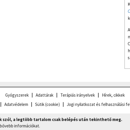
K
O
k
A
m
O
h
s
Gyógyszerek
Adattárak
Terápiás irányelvek
Hírek, cikkek
Adatvédelem
Sütik (cookie)
Jogi nyilatkozat és felhasználási fe
szól, a legtöbb tartalom csak belépés után tekinthető meg.
 bővebb információkat.