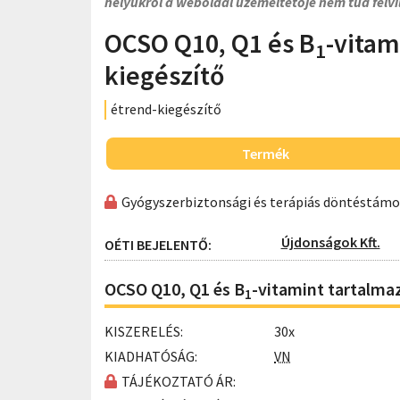
helyükről a weboldal üzemeltetője nem tud felvi
OCSO Q10, Q1 és B
-vitam
1
kiegészítő
étrend-kiegészítő
Termék
Gyógyszerbiztonsági és terápiás döntéstám
Újdonságok Kft.
OÉTI BEJELENTŐ:
OCSO Q10, Q1 és B
-vitamint tartalma
1
KISZERELÉS:
30x
KIADHATÓSÁG:
VN
TÁJÉKOZTATÓ ÁR: