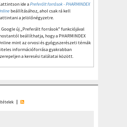
attintson ide a
Preferált források - PHARMINDEX
nline
beállításához, ahol csak rá kell
attintani a jelölőnégyzetre.
 Google új „Preferált források” funkciójával
ostantól beállíthatja, hogy a PHARMINDEX
nline mint az orvosi és gyógyszerészeti témák
iteles információforrása gyakrabban
zerepeljen a keresési találatai között.
ltételek