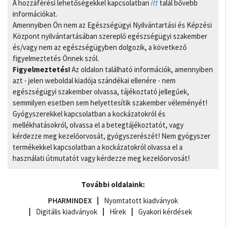
A hozzáférési lehetőségekkel kapcsolatban
itt
talál bővebb
információkat.
Amennyiben Ön nem az Egészségügyi Nyilvántartási és Képzési
Központ nyilvántartásában szereplő egészségügyi szakember
és/vagy nem az egészségügyben dolgozik, a következő
figyelmeztetés Önnek szól.
Figyelmeztetés!
Az oldalon található információk, amennyiben
azt - jelen weboldal kiadója szándékai ellenére - nem
egészségügyi szakember olvassa, tájékoztató jellegűek,
semmilyen esetben sem helyettesítik szakember véleményét!
Gyógyszerekkel kapcsolatban a kockázatokról és
mellékhatásokról, olvassa el a betegtájékoztatót, vagy
kérdezze meg kezelőorvosát, gyógyszerészét! Nem gyógyszer
termékekkel kapcsolatban a kockázatokról olvassa el a
használati útmutatót vagy kérdezze meg kezelőorvosát!
További oldalaink:
PHARMINDEX
Nyomtatott kiadványok
Digitális kiadványok
Hírek
Gyakori kérdések