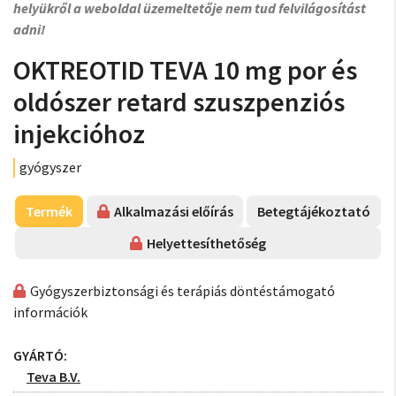
helyükről a weboldal üzemeltetője nem tud felvilágosítást
adni!
OKTREOTID TEVA 10 mg por és
oldószer retard szuszpenziós
injekcióhoz
gyógyszer
Termék
Alkalmazási előírás
Betegtájékoztató
Helyettesíthetőség
Gyógyszerbiztonsági és terápiás döntéstámogató
információk
GYÁRTÓ:
Teva B.V.