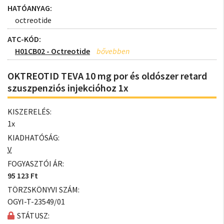
HATÓANYAG:
octreotide
ATC-KÓD:
H01CB02 - Octreotide
OKTREOTID TEVA 10 mg por és oldószer retard
szuszpenziós injekcióhoz 1x
KISZERELÉS:
1x
KIADHATÓSÁG:
V
FOGYASZTÓI ÁR:
95 123 Ft
TÖRZSKÖNYVI SZÁM:
OGYI-T-23549/01
STÁTUSZ: