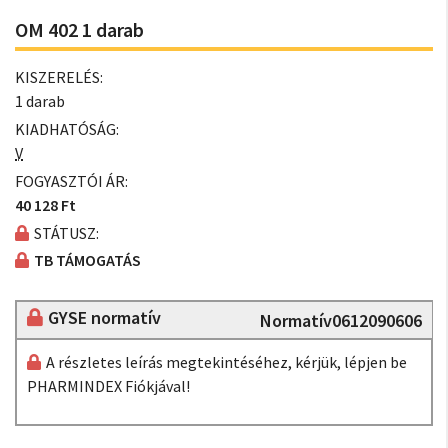
OM 402 1 darab
KISZERELÉS:
1 darab
KIADHATÓSÁG:
V
FOGYASZTÓI ÁR:
40 128 Ft
STÁTUSZ:
TB TÁMOGATÁS
GYSE normatív
Normatív0612090606
A részletes leírás megtekintéséhez, kérjük, lépjen be
PHARMINDEX Fiókjával!