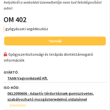
helyükről a weboldal üzemeltetője nem tud felvilágosítást
adni!
OM 402
gyógyászati segédeszköz
Termék
Gyógyszerbiztonsági és terápiás döntéstámogató
információk
GYÁRTÓ:
TAAN Vagyonkezelő Kft.
ISO-KÓD:
0612090606 - Adaptív térdortézisek gumiszövetes,
szabályozható mozgásterjedelmű oldalsínnel