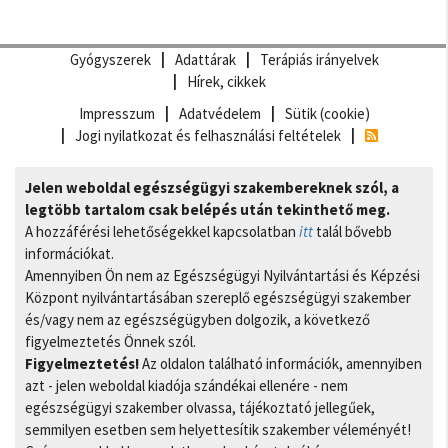
Gyógyszerek
Adattárak
Terápiás irányelvek
Hírek, cikkek
Impresszum
Adatvédelem
Sütik (cookie)
Jogi nyilatkozat és felhasználási feltételek
Jelen weboldal egészségügyi szakembereknek szól, a
legtöbb tartalom csak belépés után tekinthető meg.
A hozzáférési lehetőségekkel kapcsolatban
itt
talál bővebb
információkat.
Amennyiben Ön nem az Egészségügyi Nyilvántartási és Képzési
Központ nyilvántartásában szereplő egészségügyi szakember
és/vagy nem az egészségügyben dolgozik, a következő
figyelmeztetés Önnek szól.
Figyelmeztetés!
Az oldalon található információk, amennyiben
azt - jelen weboldal kiadója szándékai ellenére - nem
egészségügyi szakember olvassa, tájékoztató jellegűek,
semmilyen esetben sem helyettesítik szakember véleményét!