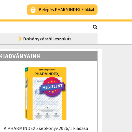
Belépés PHARMINDEX Fiókkal
Dohányzásról leszokás
KIADVÁNYAINK
A PHARMINDEX Zsebkönyv 2026/1 kiadása