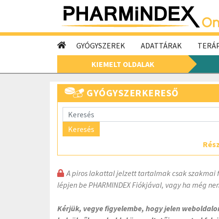
GYÓGYSZEREK
ADATTÁRAK
TERÁP
KIEMELT OLDALAK
GYÓGYSZERKERESŐ
Keresés
Rész
A piros lakattal jelzett tartalmak csak szakmai 
lépjen be PHARMINDEX Fiókjával, vagy ha még nem
Kérjük, vegye figyelembe, hogy jelen weboldal