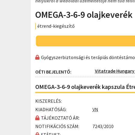
helyükről a weboldal üzemeltetője nem tud felvi
OMEGA-3-6-9 olajkeverék 
étrend-kiegészítő
Gyógyszerbiztonsági és terápiás döntéstám
Vitatrade Hungary 
OÉTI BEJELENTŐ:
OMEGA-3-6-9 olajkeverék kapszula Étr
KISZERELÉS:
KIADHATÓSÁG:
VN
TÁJÉKOZTATÓ ÁR:
NOTIFIKÁCIÓS SZÁM:
7243/2010
STÁTUSZ: