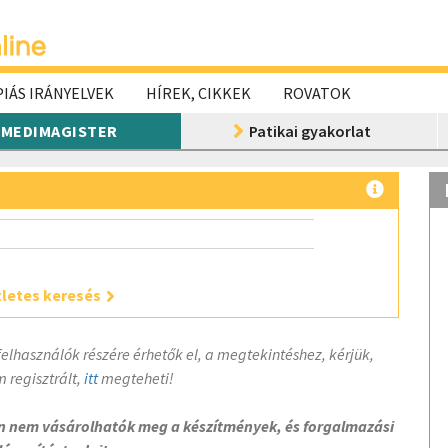
IÁS IRÁNYELVEK
HÍREK, CIKKEK
ROVATOK
MEDIMAGISTER
Patikai gyakorlat
letes keresés
felhasználók részére érhetők el, a megtekintéshez, kérjük,
 regisztrált,
itt
megteheti!
on nem vásárolhatók meg a készítmények, és forgalmazási