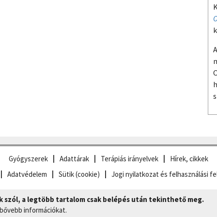
K
O
k
A
m
O
h
s
Gyógyszerek
Adattárak
Terápiás irányelvek
Hírek, cikkek
Adatvédelem
Sütik (cookie)
Jogi nyilatkozat és felhasználási fe
szól, a legtöbb tartalom csak belépés után tekinthető meg.
 bővebb információkat.