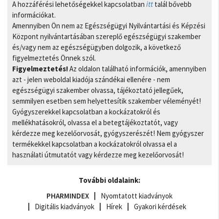
A hozzáférési lehetőségekkel kapcsolatban
itt
talál bővebb
információkat.
Amennyiben Ön nem az Egészségügyi Nyilvántartási és Képzési
Központ nyilvántartásában szereplő egészségügyi szakember
és/vagy nem az egészségügyben dolgozik, a következő
figyelmeztetés Önnek szól.
Figyelmeztetés!
Az oldalon található információk, amennyiben
azt - jelen weboldal kiadója szándékai ellenére - nem
egészségügyi szakember olvassa, tájékoztató jellegűek,
semmilyen esetben sem helyettesítik szakember véleményét!
Gyógyszerekkel kapcsolatban a kockázatokról és
mellékhatásokról, olvassa el a betegtájékoztatót, vagy
kérdezze meg kezelőorvosát, gyógyszerészét! Nem gyógyszer
termékekkel kapcsolatban a kockázatokról olvassa el a
használati útmutatót vagy kérdezze meg kezelőorvosát!
További oldalaink:
PHARMINDEX
Nyomtatott kiadványok
Digitális kiadványok
Hírek
Gyakori kérdések