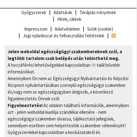
Gyógyszerek
Adattárak
Terápiás irányelvek
Hírek, cikkek
Impresszum
Adatvédelem
Sütik (cookie)
Jogi nyilatkozat és felhasználási feltételek
Jelen weboldal egészségügyi szakembereknek szól, a
legtöbb tartalom csak belépés után tekinthető meg.
A hozzáférési lehetőségekkel kapcsolatban
itt
talál bővebb
információkat.
Amennyiben Ön nem az Egészségügyi Nyilvántartási és Képzési
Központ nyilvántartásában szereplő egészségügyi szakember
és/vagy nem az egészségügyben dolgozik, a következő
figyelmeztetés Önnek szól.
Figyelmeztetés!
Az oldalon található információk, amennyiben
azt - jelen weboldal kiadója szándékai ellenére - nem
egészségügyi szakember olvassa, tájékoztató jellegűek,
semmilyen esetben sem helyettesítik szakember véleményét!
Gyógyszerekkel kapcsolatban a kockázatokról és